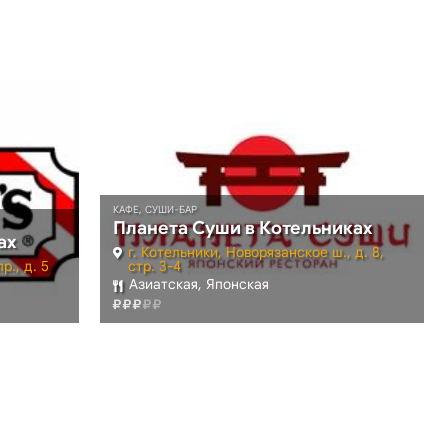
КАФЕ, СУШИ-БАР
Планета Суши в Котельниках
ах
г. Котельники, Новорязанское ш., д. 8,
р., д. 5
стр. 3-4
Азиатская, Японская