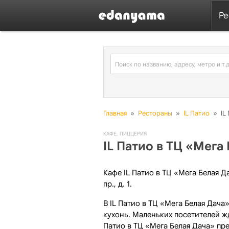
Ре
Главная
»
Рестораны
»
IL Патио
»
IL
КАФЕ
,
ПИЦЦЕРИЯ
IL Патио в ТЦ «Мега
Кафе IL Патио в ТЦ «Мега Белая Д
пр., д. 1.
В IL Патио в ТЦ «Мега Белая Дач
кухонь. Маленьких посетителей жд
Патио в ТЦ «Мега Белая Дача» пр