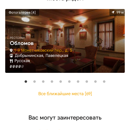
м
Фотогалерея [4]
99 м
РЕСТОРАН
Обломов
1-й Монетчиковский пер., д. 5
Добрынинская, Павелецкая
Русская
Все ближайшие места [69]
Вас могут заинтересовать