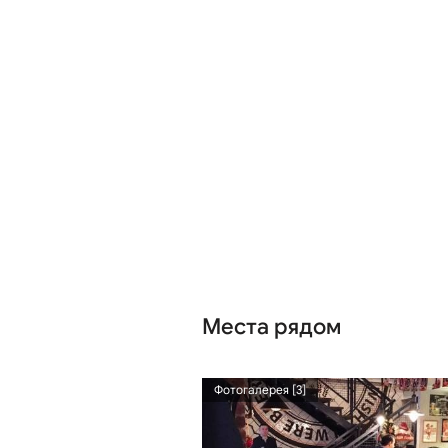
Места рядом
55 м
Фотогалерея [3]