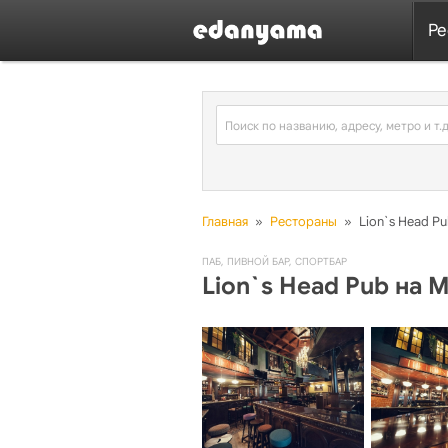
Ре
Главная
»
Рестораны
»
Lion`s Head P
ПАБ
,
ПИВНОЙ БАР
,
СПОРТБАР
Lion`s Head Pub на 