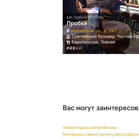
БАР
БАР, ПИВНОЙ РЕСТОРАН
 Моллис
Пробка
13., стр. 3
Мясницкая ул., д. 24/7
ский бульвар
Сретенский бульвар, Чистые п
Европейская, Пивная
Вас могут заинтересов
Пивные бары в центре Москвы
Рестораны с пивной кухней у метро Срете