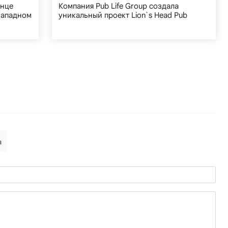
онце
Компания Pub Life Group создала
западном
уникальный проект Lion`s Head Pub
я