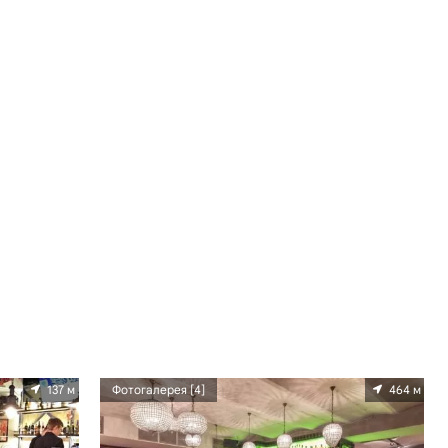
137 м
Фотогалерея [4]
464 м