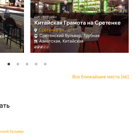
БАР, РЕСТОРАН
Китайская Грамота на Сретенке
Сретенка ул., д. 1
руды
Сретенский бульвар, Трубная
Азиатская, Китайская
Все ближайшие места [66]
ать
нский бульвар