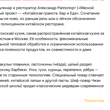
кулинар и ресторатор Александр Раппопорт («Мясной
вый проект — «Китайская грамота. Бар и Еда». Сочетание
вы не ново, но раньше речь шла о лёгком обозначении
о полноценном китайском ресторане.
онская) кухня, самая распространённая китайская кухня за
вестная в Москве. Её особенность: феноменальные
льной тепловой обработке и ограниченном использовании
ся полезности продуктов, их совместимости и даже
акульи плавники, ласточкины гнёзда), целый раздел
скому барбекю. Утки, гуси, курицы, перепелки, рёбра —
е по старинным технологиям. Специальный повар отвечает
меней, китайской лапши и другой пасты. Шеф-повар Чжан
нской школы) придал классическим шедеврам современное
Полностью