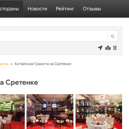
стораны
Новости
Рейтинг
Отзывы
амота
»
Китайская Грамота на Сретенке
на Сретенке