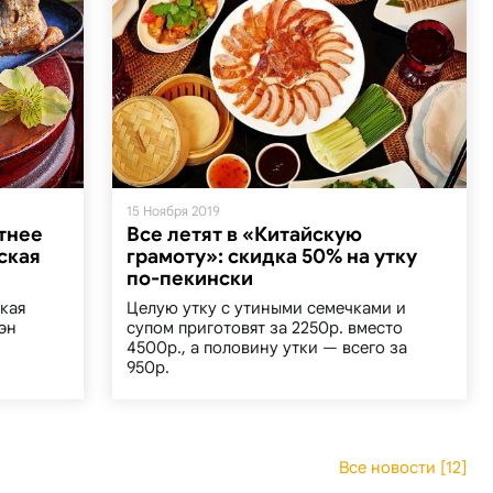
15 Ноября 2019
етнее
Все летят в «Китайскую
ская
грамоту»: скидка 50% на утку
по-пекински
кая
Целую утку с утиными семечками и
эн
супом приготовят за 2250р. вместо
4500р., а половину утки — всего за
950р.
Все новости [12]