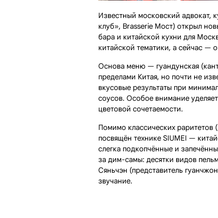
Известный московский адвокат, 
клуб», Brasserie Мост) открыл но
бара и китайской кухни для Моск
китайской тематики, а сейчас — 
Основа меню — гуандунская (кант
пределами Китая, но почти не из
вкусовые результаты при минима
соусов. Особое внимание уделяет
цветовой сочетаемости.
Помимо классических раритетов (
посвящён технике SIUMEI — китай
слегка подкопчённые и запечённы
за дим-самы: десятки видов пель
Сяньчэн (представитель гуанчжо
звучание.