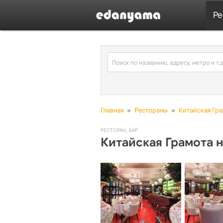
Ре
Главная
»
Рестораны
»
Китайская Гр
РЕСТОРАН
,
БАР
Китайская Грамота 