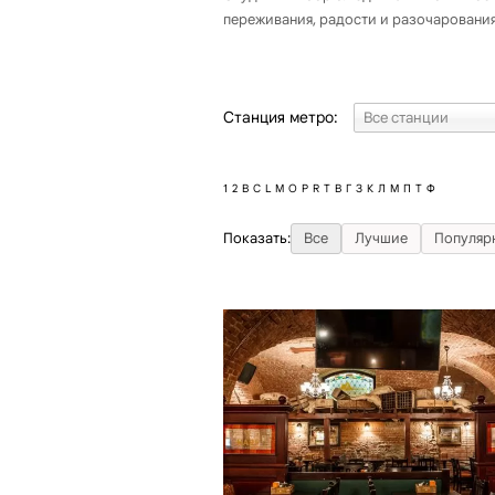
переживания, радости и разочарования
Станция метро:
1
2
B
C
L
M
O
P
R
T
В
Г
З
К
Л
М
П
Т
Ф
Показать:
Все
Лучшие
Популяр