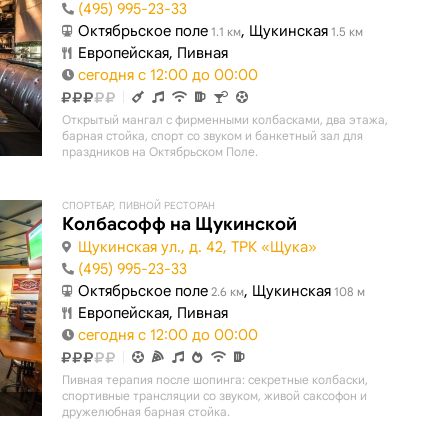
(495) 995-23-33
Октябрьское поле
, Щукинская
1.1 км
1.5 км
Европейская, Пивная
сегодня с 12:00 до 00:00
Открытый мангал с фирменными колбасками, два этажа,
барная стойка, спорт со звуком и банкетный зал для
праздников на Октябрьском Поле.
СПОРТБАР, ПИВНОЙ РЕСТОРАН
Колбасофф на Щукинской
Щукинская ул., д. 42, ТРК «Щука»
(495) 995-23-33
Октябрьское поле
, Щукинская
2.6 км
108 м
Европейская, Пивная
сегодня с 12:00 до 00:00
Пивная терапия после шопинга: секретные колбаски,
спортивные трансляции со звуком, живой саксофон и
дружелюбная барная стойка.