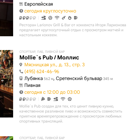
Европейская
сегодня круглосуточно
Ресторан Larionov Grill & Bar от хоккеиста Игоря Ларионова
предлагает круглосуточный отдых с просмотром матчей и
настольным хоккеем.
СПОРТБАР, ПАБ, ПИВНОЙ БАР
Mollie`s Pub / Моллис
Мясницкая ул., д. 13., стр. 3
(495) 624-46-96
Лубянка
, Сретенский бульвар
562 м
345 м
Пивная
сегодня с 12:00 до 03:00
Mollie`s Pub создан для тех, кто ценит пивную кухню,
качественное разливное пиво и возможность совместить
приятное времяпрепровождение с просмотром любимых
спортивных трансляций.
СПОРТБАР, ПАБ, ПИВНОЙ БАР