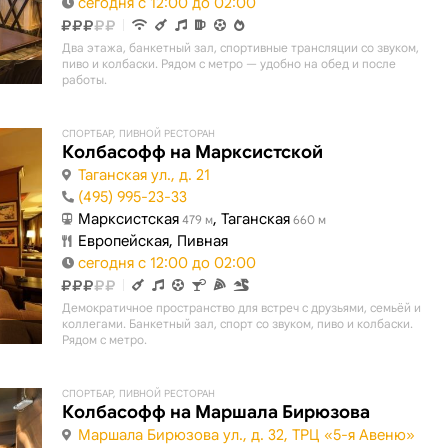
сегодня с 12:00 до 02:00
Два этажа, банкетный зал, спортивные трансляции со звуком,
пиво и колбаски. Рядом с метро — удобно на обед и после
работы.
СПОРТБАР, ПИВНОЙ РЕСТОРАН
Колбасофф на Марксистской
Таганская ул., д. 21
(495) 995-23-33
Марксистская
, Таганская
479 м
660 м
Европейская, Пивная
сегодня с 12:00 до 02:00
Демократичное пространство для встреч с друзьями, семьёй и
коллегами. Банкетный зал, спорт со звуком, пиво и колбаски.
Рядом с метро.
СПОРТБАР, ПИВНОЙ РЕСТОРАН
Колбасофф на Маршала Бирюзова
Маршала Бирюзова ул., д. 32, ТРЦ «5-я Авеню»