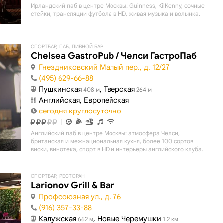
Ирландский паб в центре Москвы: Guinness, KilKenny, сочные
стейки, трансляции футбола в HD, живая музыка и волынка.
СПОРТБАР, ПАБ, ПИВНОЙ БАР
Chelsea GastroPub / Челси ГастроПаб
Гнездниковский Малый пер., д. 12/27
(495) 629-66-88
Пушкинская
, Тверская
408 м
264 м
Английская, Европейская
сегодня круглосуточно
Английский паб в центре Москвы: атмосфера Челси,
британская и межнациональная кухня, более 100 сортов
виски, винотека, спорт в HD и интерьеры английского клуба.
СПОРТБАР, РЕСТОРАН
Larionov Grill & Bar
Профсоюзная ул., д. 76
(916) 357-33-88
Калужская
, Новые Черемушки
662 м
1.2 км