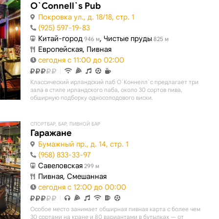
O`Connell`s Pub
Покровка ул., д. 18/18, стр. 1
(925) 597-19-83
Китай-город
, Чистые пруды
946 м
825 м
Европейская, Пивная
сегодня с 11:00 до 02:00
Классический ирландский паб О`Коннелл`с предлагает три
зала в стиле ирландского паба, около 30 сортов пива,
обширную подборку односолодового виски.
СПОРТБАР, БАР, ПИВНОЙ БАР
Гаражане
Бумажный пр., д. 14, стр. 1
(958) 833-33-97
Савеловская
299 м
Пивная, Смешанная
сегодня с 12:00 до 00:00
Особое место занимает обширная пивная карта с более чем
30 сортами на кране и 80 вариантами в бутылках — от