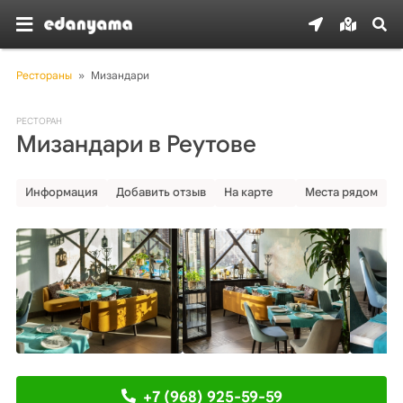
Рестораны
»
Мизандари
РЕСТОРАН
Мизандари в Реутове
Информация
Добавить отзыв
На карте
Места рядом
+7 (968) 925-59-59