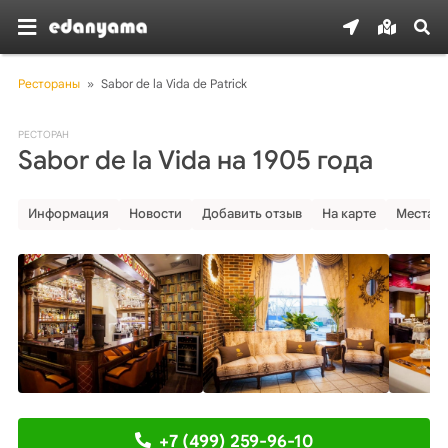
Рестораны
»
Sabor de la Vida de Patrick
РЕСТОРАН
Sabor de la Vida на 1905 года
Информация
Новости
Добавить отзыв
На карте
Места р
+7 (499) 259-96-10