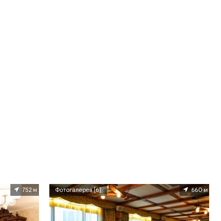
752 м
Фотогалерея [6]
660 м