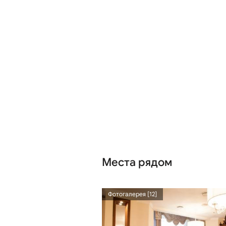
Места рядом
1.53 км
Фотогалерея [12]