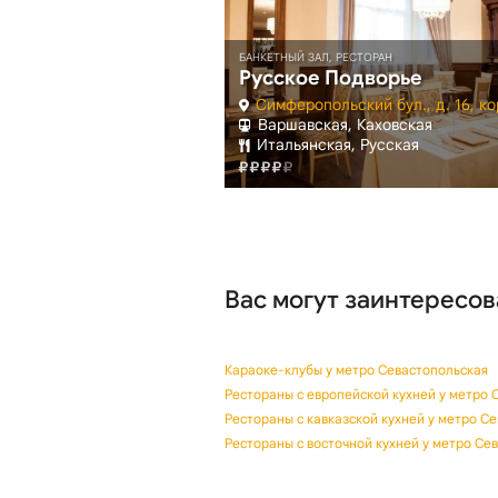
БАНКЕТНЫЙ ЗАЛ, РЕСТОРАН
аклавском
Русское Подворье
сп., д. 48
Симферопольский бул., д. 16, ко
стопольская
Варшавская, Каховская
ская
Итальянская, Русская
Вас могут заинтересов
Караоке-клубы у метро Севастопольская
Рестораны с европейской кухней у метро 
Рестораны с кавказской кухней у метро С
Рестораны с восточной кухней у метро Се