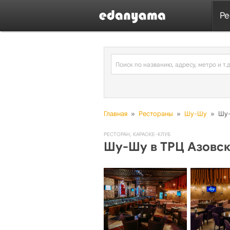
Ре
Главная
»
Рестораны
»
Шу-Шу
»
Шу-
РЕСТОРАН
,
КАРАОКЕ-КЛУБ
Шу-Шу в ТРЦ Азовс