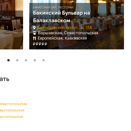
БАНКЕТНЫЙ ЗАЛ, РЕСТОРАН
Бакинский Бульвар на
Балаклавском
рп. 1
Балаклавский просп., д. 11А
Варшавская, Севастопольская
Европейская, Кавказская
ать
Севастопольская
евастопольская
вастопольская