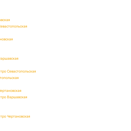
авская
Севастопольская
ановская
Варшавская
етро Севастопольская
стопольская
Чертановская
етро Варшавская
етро Чертановская