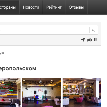
стораны
Новости
Рейтинг
Отзывы
Нуш
феропольском