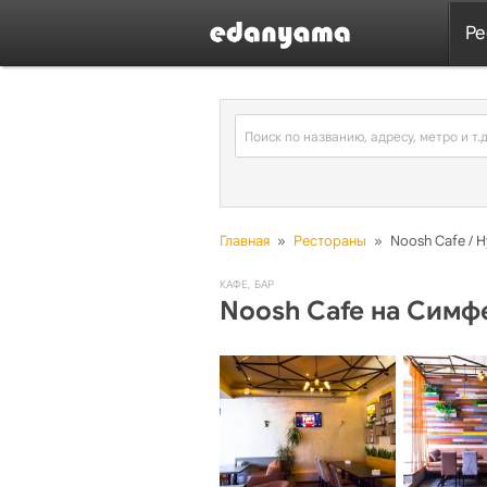
Ре
Главная
»
Рестораны
»
Noosh Cafe / 
КАФЕ
,
БАР
Noosh Cafe на Сим