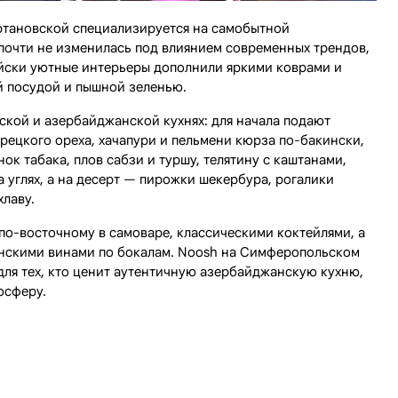
ртановской специализируется на самобытной
почти не изменилась под влиянием современных трендов,
ейски уютные интерьеры дополнили яркими коврами и
й посудой и пышной зеленью.
ской и азербайджанской кухнях: для начала подают
грецкого ореха, хачапури и пельмени кюрза по-бакински,
ок табака, плов сабзи и туршу, телятину с каштанами,
 углях, а на десерт — пирожки шекербура, рогалики
хлаву.
по-восточному в самоваре, классическими коктейлями, а
нскими винами по бокалам. Noosh на Симферопольском
для тех, кто ценит аутентичную азербайджанскую кухню,
осферу.