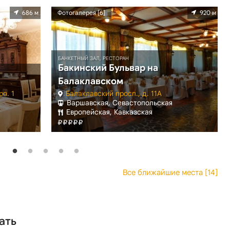
686 м
Фотогалерея [6]
920 м
БАНКЕТНЫЙ ЗАЛ, РЕСТОРАН
Бакинский Бульвар на
Балаклавском
рп. 1
Балаклавский просп., д. 11А
Варшавская, Севастопольская
Европейская, Кавказская
Все ближайшие места [14]
ать