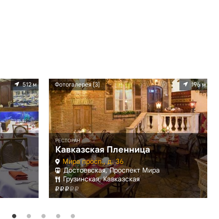
512 м
Фотогалерея [3]
196 м
РЕСТОРАН
Кавказская Пленница
Мира просп., д. 36
Достоевская, Проспект Мира
Грузинская, Кавказская