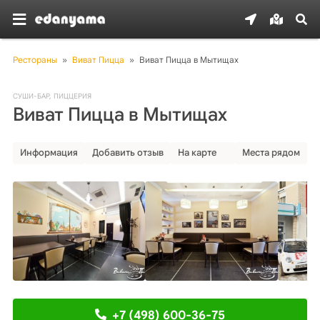
Рестораны
»
Виват Пицца
»
Виват Пицца в Мытищах
СУШИ-БАР
,
ПИЦЦЕРИЯ
Виват Пицца в Мытищах
Информация
Добавить отзыв
На карте
Места рядом
+7 (498) 600-36-75