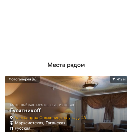
Места рядом
м
Фотогалерея [6]
412 м
БАНКЕТНЫЙ ЗАЛ, КАРАОКЕ-КЛУБ, РЕСТОРАН
Гусятникоff
Александра Солженицына ул., д. 2А
Марксистская, Таганская
Русская