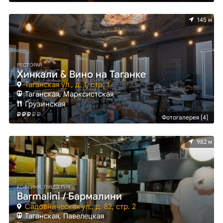
145 м
РЕСТОРАН
Хинкали & Вино на Таганке
Таганская ул., д. 1, стр. 1
Таганская, Марксистская
Грузинская
Фотогалерея [4]
982 м
КОФЕЙНЯ, ПИЦЦЕРИЯ
Barmalini / Бармалини
Садовническая ул., д. 82, стр. 2
Таганская, Павелецкая