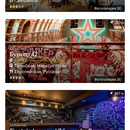
Смешанная
Фотогалерея [8]
283 м
БАНКЕТНЫЙ ЗАЛ, РЕСТОРАН
Бункер 42
5-й Котельнический пер., д. 11
Таганская, Марксистская
Европейская, Русская
Фотогалерея [8]
887 м
КАЛЬЯННАЯ