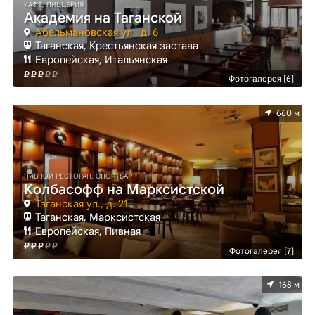
КАФЕ, ПИЦЦЕРИЯ
Академия на Таганской
Абельмановская ул., д. 6
Таганская, Крестьянская застава
Европейская, Итальянская
Фотогалерея [6]
660 м
ПИВНОЙ РЕСТОРАН, СПОРТБАР
Колбасофф на Марксистской
Таганская ул., д. 21
Таганская, Марксистская
Европейская, Пивная
Фотогалерея [7]
168 м