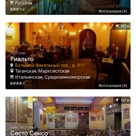
Русская
Фотогалерея [4]
747 м
РЕСТОРАН
Риальто
Большой Факельный пер., д. 9/11
Таганская, Марксистская
Итальянская, Средиземноморская
Фотогалерея [4]
767 м
КАФЕ, РЕСТОРАН
Сесто Сенсо