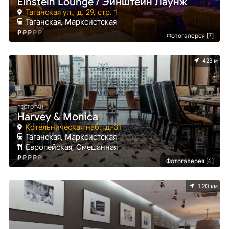
Einstein Lounge / Эйнштейн Лаунж
Таганская ул., д. 29, стр. 1
Таганская, Марксистская
Фотогалерея [7]
423 м
РЕСТОРАН
Harvey & Monica
Котельническая наб., д. 31
Таганская, Марксистская
Европейская, Смешанная
Фотогалерея [6]
1.20 км