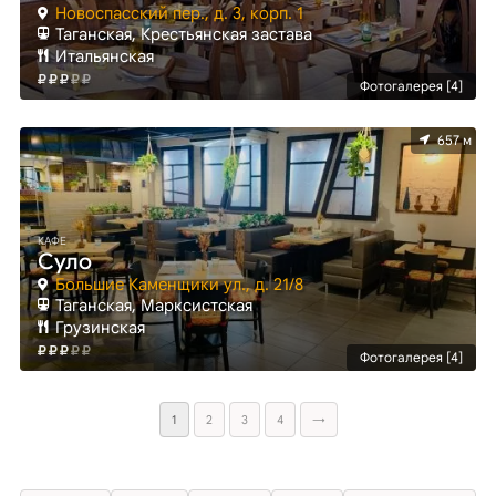
Новоспасский пер., д. 3, корп. 1
Таганская, Крестьянская застава
Итальянская
Фотогалерея [4]
657 м
КАФЕ
Суло
Большие Каменщики ул., д. 21/8
Таганская, Марксистская
Грузинская
Фотогалерея [4]
1
2
3
4
→