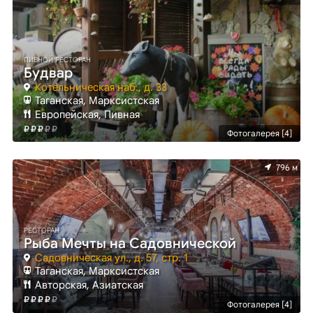
ПИВНОЙ РЕСТОРАН
Будвар
Котельническая наб., д. 33
Таганская, Марксистская
Европейская, Пивная
Фотогалерея [4]
796 м
РЕСТОРАН
Рыба Мечты на Садовнической
Садовническая ул., д. 57, стр. 1
Таганская, Марксистская
Авторская, Азиатская
Фотогалерея [4]