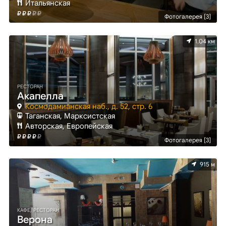
Итальянская
Фотогалерея [3]
1.04 км
РЕСТОРАН
Акапелла
Космодамианская наб., д. 52, стр. 6
Таганская, Марксистская
Авторская, Европейская
Фотогалерея [3]
915 м
КАФЕ, РЕСТОРАН
Верона