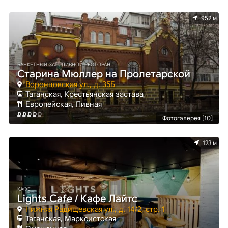
952 м
БАНКЕТНЫЙ ЗАЛ, ПИВНОЙ РЕСТОРАН
Старина Мюллер на Пролетарской
Воронцовская ул., д. 35Б
Таганская, Крестьянская застава
Европейская, Пивная
Фотогалерея [10]
123 м
КАФЕ
Lights Cafe / Кафе Лайтс
Нижняя Радищевская ул., д. 14/2, стр. 1
Таганская, Марксистская