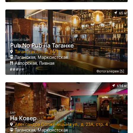
65 м
ПИВНОЙ БАР
Pub No Pub на Таганке
Таганская пл., д. 86/1
Таганская, Марксистская
Авторская, Пивная
Фотогалерея [5]
694 м
БАР
На Ковер
Александра Солженицына ул., д. 23А, стр. 4
Таганская, Марксистская