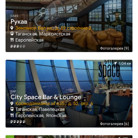
КАФЕ
Рукав
Земляной Вал ул., д. 59 строение 2
Таганская, Марксистская
Европейская
Фотогалерея [9]
1.04 км
БАР
City Space Bar & Lounge
Космодамианская наб., д. 52, стр. 6
Таганская, Павелецкая
Европейская, Японская
Фотогалерея [6]