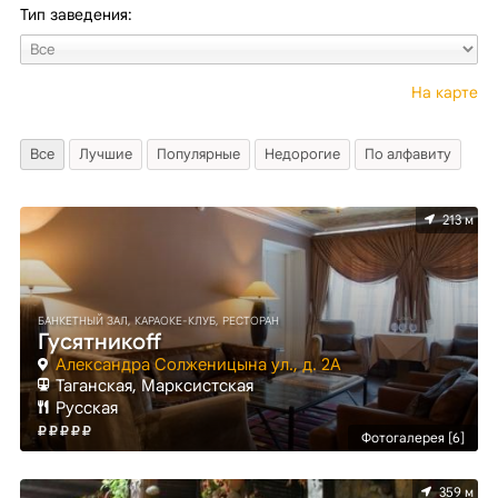
Тип заведения:
На карте
Все
Лучшие
Популярные
Недорогие
По алфавиту
213 м
БАНКЕТНЫЙ ЗАЛ, КАРАОКЕ-КЛУБ, РЕСТОРАН
Гусятникоff
Александра Солженицына ул., д. 2А
Таганская, Марксистская
Русская
Фотогалерея [6]
359 м