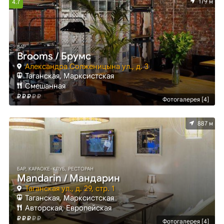
179 м
4.7
БАР
Brooms / Брумс
Александра Солженицына ул., д. 3
Таганская, Марксистская
Смешанная
Фотогалерея [4]
887 м
БАР, КАРАОКЕ-КЛУБ, РЕСТОРАН
Mandarin / Мандарин
Таганская ул., д. 29, стр. 1
Таганская, Марксистская
Авторская, Европейская
Фотогалерея [4]