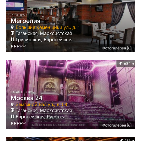
РЕСТОРАН
Мегрелия
Большие Каменщики ул., д. 1
Таганская, Марксистская
Грузинская, Европейская
Фотогалерея [6]
684 м
КАРАОКЕ-КЛУБ
Москва 24
Земляной Вал ул., д. 58
Таганская, Марксистская
Европейская, Русская
Фотогалерея [6]
179 м