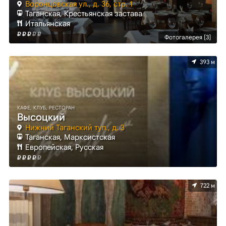
Воронцовская ул., д. 36, стр. 1
Таганская, Крестьянская застава
Итальянская
Фотогалерея [3]
393 м
КАФЕ, КЛУБ, РЕСТОРАН
Высоцкий
Нижний Таганский туп., д. 3
Таганская, Марксистская
Европейская, Русская
722 м