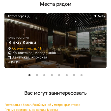
Места рядом
м
Фотогалерея [7]
523 м
КАФЕ, РЕСТОРАН
Kinki / Кинки
Осенняя ул., д. 11
Крылатское, Молодежная
Азиатская, Японская
Вас могут заинтересовать
Рестораны с бельгийской кухней у метро Крылатское
Пивные рестораны на западе Москвы