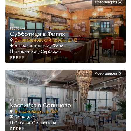
Фотогалерея [4]
РЕСТОРАН
Субботица в Филях
Багратионовский просп., д. 12
Багратионовская
, Фили
Балканская, Сербская
Фотогалерея [5]
РЕСТОРАН
Каспийка в Солнцево
Богданова ул., д. 52А
Солнцево
Рыбная, Смешанная