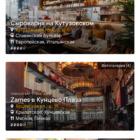
КАФЕ, РЕСТОРАН
Сыроварня на Кутузовском
Кутузовский просп., д. 57
Славянский Бульвар
Европейская, Итальянская
Фотогалерея [4]
ПИВНОЙ БАР, СТЕЙК-ХАУС
Zames в Кунцево Плаза
Ярцевская ул., д. 19
Крылатское
, Кунцевская
Мясная, Пивная