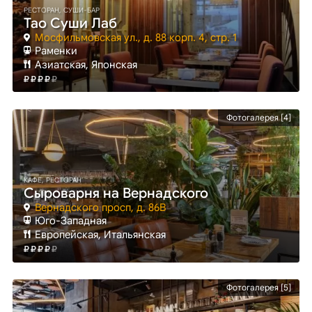
РЕСТОРАН, СУШИ-БАР
Тао Суши Лаб
Мосфильмовская ул., д. 88 корп. 4, стр. 1
Раменки
Азиатская, Японская
Фотогалерея [4]
КАФЕ, РЕСТОРАН
Сыроварня на Вернадского
Вернадского просп, д. 86В
Юго-Западная
Европейская, Итальянская
Фотогалерея [5]