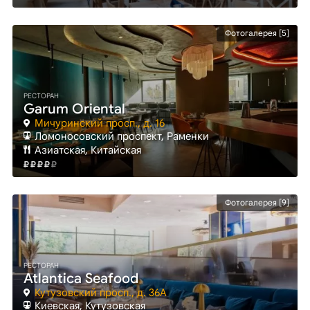
Фотогалерея [5]
РЕСТОРАН
Garum Oriental
Мичуринский просп., д. 16
Ломоносовский проспект
, Раменки
Азиатская, Китайская
Фотогалерея [9]
РЕСТОРАН
Atlantica Seafood
Кутузовский просп., д. 36А
Киевская
, Кутузовская