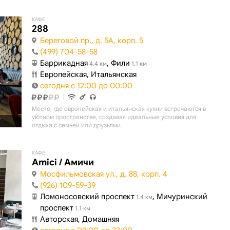
КАФЕ
288
Береговой пр., д. 5А, корп. 5
(499) 704-58-58
Баррикадная
, Фили
4.4 км
1.1 км
Европейская, Итальянская
сегодня с 12:00 до 00:00
Место, где европейская и итальянская кухни встречаются в
уютном пространстве, создавая идеальные условия для
отдыха с семьей или друзьями.
КАФЕ
Amici / Амичи
Мосфильмовская ул., д. 88, корп. 4
(926) 109-59-39
Ломоносовский проспект
, Мичуринский
1.4 км
проспект
1.1 км
Авторская, Домашняя