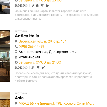
сегодня с 09:00 до 23:00
Обширная винная карта является гордостью нашего
ресторана, а демократичные цены — в среднем ниже, чем на
алкогольном рынке.
РЕСТОРАН
Antica Italia
Верейская ул., д. 29, стр. 134
(495) 269-14-99
Аминьевская
, Давыдково
2 км
869 м
Итальянская
сегодня с 09:00 до 21:00
Bдеальное место для тех, кто ценит итальянскую кухню,
просторные залы и возможность провести мероприятие
любого формата.
РЕСТОРАН
Asia
МКАД 66 км (внешн.), ТРЦ Крокус Сити Молл