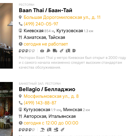
РЕСТОРАН
Baan Thai / Баан-Тай
Большая Дорогомиловская ул., д. 11
(499) 240-05-97
Киевская
, Кутузовская
854 м
1.3 км
Азиатская, Тайская
сегодня не работает
Ресторан Baan Thai у метро Киевская был открыт в 2000 году
и с самого начала неизменно следует высоким стандартам
качества обслуживания.
БАНКЕТНЫЙ ЗАЛ, РЕСТОРАН
Bellagio / Белладжио
Мосфильмовская ул., д. 8
(499) 143-88-87
Кутузовская
, Минская
1.9 км
2 км
Авторская, Итальянская
сегодня с 12:00 до 00:00