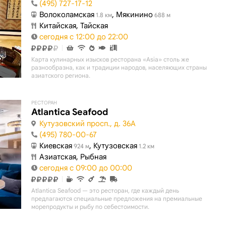
(495) 727-17-12
Волоколамская
, Мякинино
1.8 км
688 м
Китайская, Тайская
сегодня с 12:00 до 22:00
Карта кулинарных изысков ресторана «Asia» столь же
разнообразна, как и традиции народов, населяющих страны
азиатского региона.
РЕСТОРАН
Atlantica Seafood
Кутузовский просп., д. 36А
(495) 780-00-67
Киевская
, Кутузовская
924 м
1.2 км
Азиатская, Рыбная
сегодня с 09:00 до 00:00
Atlantica Seafood — это ресторан, где каждый день
предлагаются специальные предложения на премиальные
морепродукты и рыбу по себестоимости.