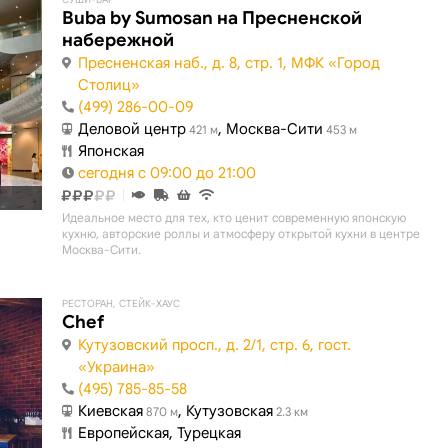
Buba by Sumosan на Пресненской
набережной
Пресненская наб., д. 8, стр. 1, МФК «Город
Столиц»
(499) 286-00-09
Деловой центр
, Москва-Сити
421 м
453 м
Японская
сегодня с 09:00 до 21:00
Идеальное место для тех, кто ценит современную японскую
кухню, авторские роллы и атмосферу открытой кухни в центре
Москва-Сити.
РЕСТОРАН, СТЕЙК-ХАУС
Chef
Кутузовский просп., д. 2/1, стр. 6, гост.
«Украина»
(495) 785-85-58
Киевская
, Кутузовская
870 м
2.3 км
Европейская, Турецкая