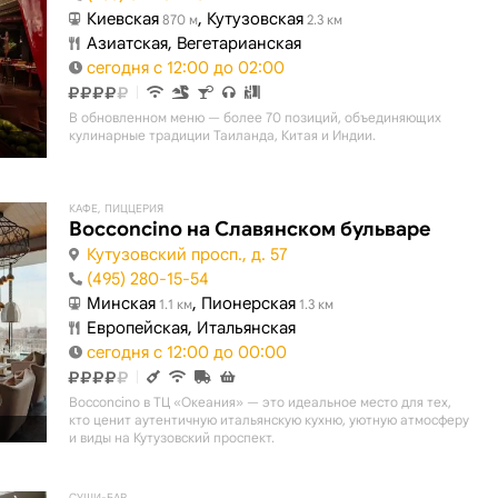
Киевская
, Кутузовская
870 м
2.3 км
Азиатская, Вегетарианская
сегодня с 12:00 до 02:00
В обновленном меню — более 70 позиций, объединяющих
кулинарные традиции Таиланда, Китая и Индии.
КАФЕ, ПИЦЦЕРИЯ
Bocconcino на Славянском бульваре
Кутузовский просп., д. 57
(495) 280-15-54
Минская
, Пионерская
1.1 км
1.3 км
Европейская, Итальянская
сегодня с 12:00 до 00:00
Bocconcino в ТЦ «Океания» — это идеальное место для тех,
кто ценит аутентичную итальянскую кухню, уютную атмосферу
и виды на Кутузовский проспект.
СУШИ-БАР