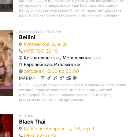
Мы приглашаем Вас совершить увлекательное кулинарное
путешествие по непревзойденной Италии с рестораном
Bellagio, который уже более 11 лет не перестает радовать
дорогих гостей самыми вкусными, изысканными блюдами.
БАНКЕТНЫЙ ЗАЛ, РЕСТОРАН
Bellini
Рублевское ш., д. 28
(495) 980-22-10
Крылатское
, Молодежная
1.5 км
966 м
Европейская, Итальянская
сегодня с 12:00 до 00:00
Bellini – один из самых изысканных и утонченных ресторанов,
который порадует вас светлым интерьером и уютной
атмосферой. Ресторан подходит для деловых встреч,
романтических свиданий при свечах.
РЕСТОРАН
Black Thai
Кутузовский просп., д. 2/1, стр. 1
(968) 512-07-15