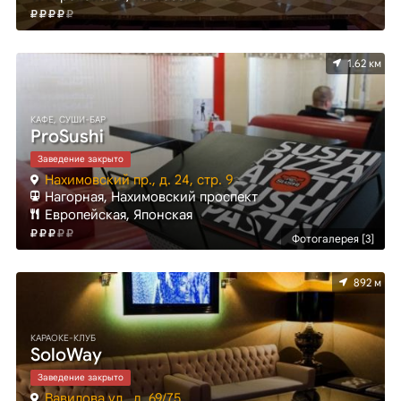
1.62 км
КАФЕ, СУШИ-БАР
ProSushi
Заведение закрыто
Нахимовский пр., д. 24, стр. 9
Нагорная, Нахимовский проспект
Европейская, Японская
Фотогалерея [3]
892 м
КАРАОКЕ-КЛУБ
SoloWay
Заведение закрыто
Вавилова ул., д. 69/75