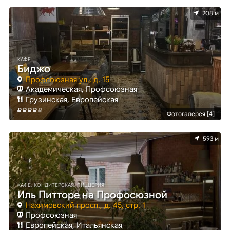
208 м
КАФЕ
Биджо
Профсоюзная ул., д. 15
Академическая, Профсоюзная
Грузинская, Европейская
Фотогалерея [4]
593 м
КАФЕ, КОНДИТЕРСКАЯ, ПИЦЦЕРИЯ
Иль Питторе на Профосюзной
Нахимовский просп., д. 45, стр. 1
Профсоюзная
Европейская, Итальянская