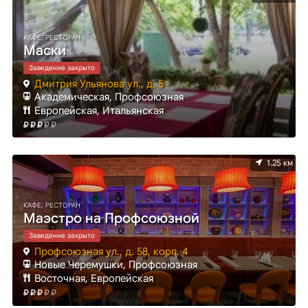
КАФЕ, РЕСТОРАН
Маски
Заведение закрыто
Дмитрия Ульянова ул., д. 5
Академическая, Профсоюзная
Европейская, Итальянская
1.25 км
КАФЕ, РЕСТОРАН
Маэстро на Профсоюзной
Заведение закрыто
Профсоюзная ул., д. 58, корп. 4
Новые Черемушки, Профсоюзная
Восточная, Европейская