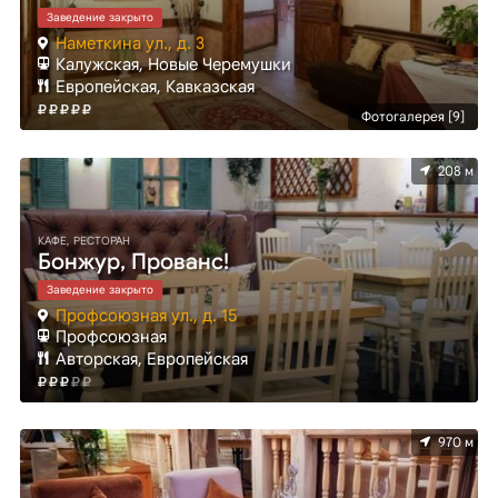
Заведение закрыто
Наметкина ул., д. 3
Калужская, Новые Черемушки
Европейская, Кавказская
Фотогалерея [9]
208 м
КАФЕ, РЕСТОРАН
Бонжур, Прованс!
Заведение закрыто
Профсоюзная ул., д. 15
Профсоюзная
Авторская, Европейская
970 м