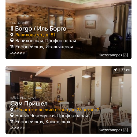
РЕСТОРАН
Il Borgo / Иль Борго
Вавилова ул., д. 81
Вавиловская, Профсоюзная
Европейская, Итальянская
Фотогалерея [6]
1.77 км
КАФЕ, РЕСТОРАН
Сам Пришел
Севастопольский просп., д. 28, корп. 2
Новые Черемушки, Профсоюзная
Европейская, Кавказская
Фотогалерея [6]