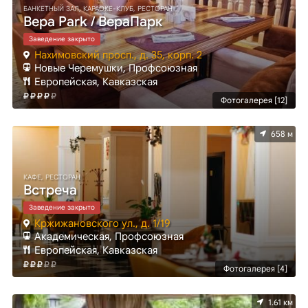
БАНКЕТНЫЙ ЗАЛ, КАРАОКЕ-КЛУБ, РЕСТОРАН
Вера Park / ВераПарк
Заведение закрыто
Нахимовский просп., д. 35, корп. 2
Новые Черемушки, Профсоюзная
Европейская, Кавказская
Фотогалерея [12]
658 м
КАФЕ, РЕСТОРАН
Встреча
Заведение закрыто
Кржижановского ул., д. 1/19
Академическая, Профсоюзная
Европейская, Кавказская
Фотогалерея [4]
1.61 км