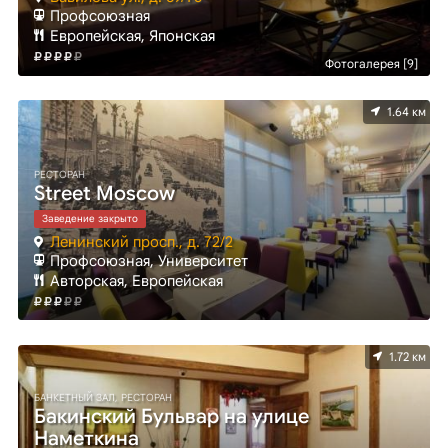
Профсоюзная
Европейская, Японская
Фотогалерея [9]
1.64 км
РЕСТОРАН
Street Moscow
Заведение закрыто
Ленинский просп., д. 72/2
Профсоюзная, Университет
Авторская, Европейская
1.72 км
БАНКЕТНЫЙ ЗАЛ, РЕСТОРАН
Бакинский Бульвар на улице
Наметкина