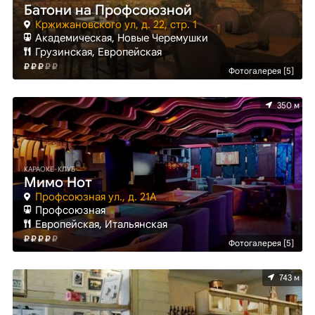
Батони на Профсоюзной
Кржижановского ул, д. 22, стр. 1
Академическая, Новые Черемушки
Грузинская, Европейская
Фотогалерея [5]
350 м
КАРАОКЕ-КЛУБ
Мимо Нот
Профсоюзная ул., д. 21А
Профсоюзная
Европейская, Итальянская
Фотогалерея [5]
743 м