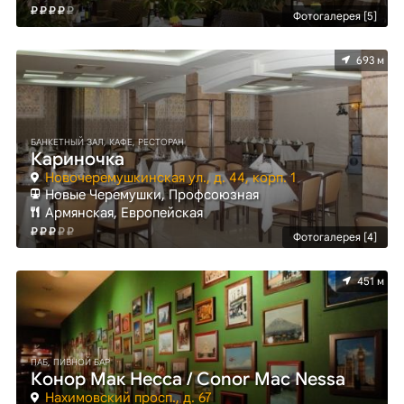
Фотогалерея [5]
693 м
БАНКЕТНЫЙ ЗАЛ, КАФЕ, РЕСТОРАН
Кариночка
Новочеремушкинская ул., д. 44, корп. 1
Новые Черемушки, Профсоюзная
Армянская, Европейская
Фотогалерея [4]
451 м
ПАБ, ПИВНОЙ БАР
Конор Мак Несса / Conor Mac Nessa
Нахимовский просп., д. 67