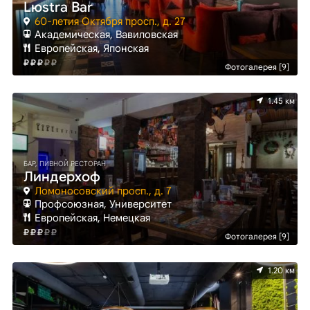
Lюstra Bar
60-летия Октября просп., д. 27
Академическая, Вавиловская
Европейская, Японская
Фотогалерея [9]
1.45 км
БАР, ПИВНОЙ РЕСТОРАН
Линдерхоф
Ломоносовский просп., д. 7
Профсоюзная, Университет
Европейская, Немецкая
Фотогалерея [9]
1.20 км