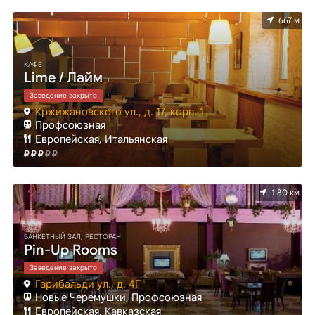
667 м
КАФЕ
Lime / Лайм
Заведение закрыто
Кржижановского ул., д. 17, корп. 1
Профсоюзная
Европейская, Итальянская
1.80 км
БАНКЕТНЫЙ ЗАЛ, РЕСТОРАН
Pin-Up Rooms
Заведение закрыто
Гарибальди ул., д. 4Г
Новые Черемушки, Профсоюзная
Европейская, Кавказская