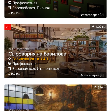
Профсоюзная
Европейская, Пивная
Фотогалерея [9]
1.02 км
2.7
КАФЕ, РЕСТОРАН
Сыроварня на Вавилова
Вавилова ул., д. 64/1
Профсоюзная
Европейская, Итальянская
Фотогалерея [4]
696 м
КАФЕ, РЕСТОРАН