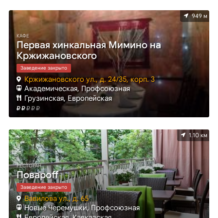
949 м
КАФЕ
Первая хинкальная Мимино на
Кржижановского
Заведение закрыто
Кржижановского ул., д. 24/35, корп. 3
Академическая, Профсоюзная
Грузинская, Европейская
1.10 км
РЕСТОРАН
Повароff
Заведение закрыто
Вавилова ул., д. 65
Новые Черемушки, Профсоюзная
Европейская, Кавказская