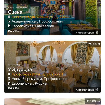
КАФЕ, РЕСТОРАН
Сцена
Новочеремушкинская ул., д. 21А
Академическая, Профсоюзная
Европейская, Кавказская
Фотогалерея [8]
523 м
РЕСТОРАН
У Эдуарда
Профсоюзная ул., д. 27, корп. 1
Новые Черемушки, Профсоюзная
Европейская, Русская
Фотогалерея [9]
1.00 км