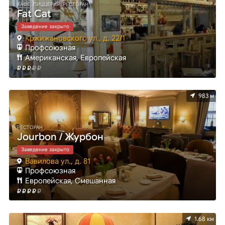
КАФЕ, ПИЦЦЕРИЯ, РЕСТОРАН
Fat Cat
Заведение закрыто
Кржижановского ул., д. 22/1
Профсоюзная
Американская, Европейская
983 м
РЕСТОРАН
Jourbon / Журбон
Заведение закрыто
Вавилова ул., д. 81
Профсоюзная
Европейская, Смешанная
1.68 км