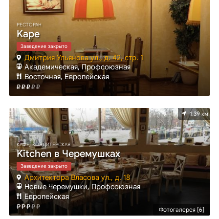
РЕСТОРАН
Kaрe
Заведение закрыто
Дмитрия Ульянова ул., д. 42, стр. 1
Академическая, Профсоюзная
Восточная, Европейская
1.39 км
КАФЕ, КОНДИТЕРСКАЯ
Kitchen в Черемушках
Заведение закрыто
Архитектора Власова ул., д. 18
Новые Черемушки, Профсоюзная
Европейская
Фотогалерея [6]