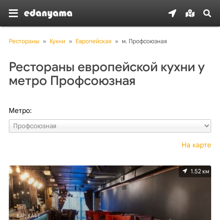
Рестораны
»
Кухни
»
Европейская
»
м. Профсоюзная
Рестораны европейской кухни у
метро Профсоюзная
Метро:
На карте
1.52 км
БАР, КАФЕ