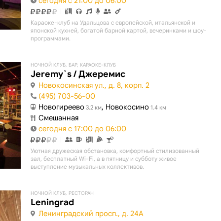
сегодня с 21:00 до 06:00
Караоке-клуб на Удальцова с европейской, итальянской и
японской кухней, богатой барной картой, вечеринками и шоу-
программами.
НОЧНОЙ КЛУБ, БАР, КАРАОКЕ-КЛУБ
Jeremy`s / Джеремис
Новокосинская ул., д. 8, корп. 2
(495) 703-56-00
Новогиреево
, Новокосино
3.2 км
1.4 км
Смешанная
сегодня с 17:00 до 06:00
Уютная дружеская обстановка, комфортный стилизованный
зал, бесплатный Wi-Fi, а в пятницу и субботу живое
выступление музыкальных коллективов.
НОЧНОЙ КЛУБ, РЕСТОРАН
Leningrad
Ленинградский просп., д. 24А