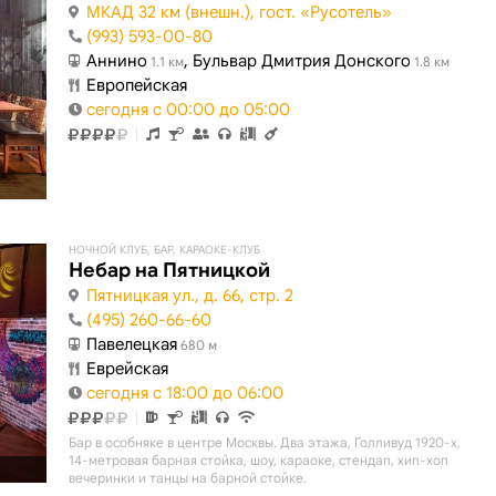
МКАД 32 км (внешн.), гост. «Русотель»
(993) 593-00-80
Аннино
, Бульвар Дмитрия Донского
1.1 км
1.8 км
Европейская
сегодня с 00:00 до 05:00
НОЧНОЙ КЛУБ, БАР, КАРАОКЕ-КЛУБ
Небар на Пятницкой
Пятницкая ул., д. 66, стр. 2
(495) 260-66-60
Павелецкая
680 м
Еврейская
сегодня с 18:00 до 06:00
Бар в особняке в центре Москвы. Два этажа, Голливуд 1920-х,
14-метровая барная стойка, шоу, караоке, стендап, хип-хоп
вечеринки и танцы на барной стойке.