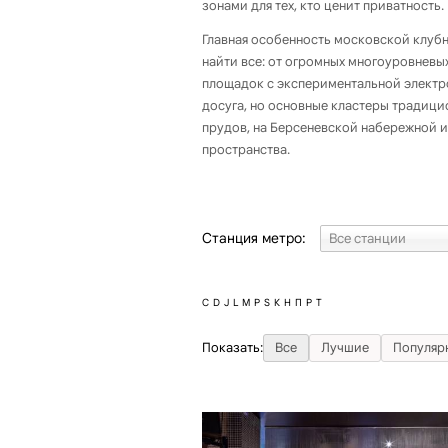
зонами для тех, кто ценит приватность.
Главная особенность московской клуб
найти все: от огромных многоуровневы
площадок с экспериментальной электр
досуга, но основные кластеры традици
прудов, на Берсеневской набережной и
пространства.
Станция метро:
C
D
J
L
M
P
S
К
Н
П
Р
Т
Показать:
Все
Лучшие
Популяр