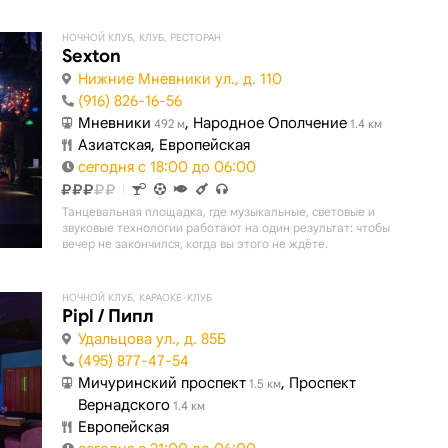
НОЧНОЙ КЛУБ, КЛУБ, РЕСТОРАН
Sexton
Нижние Мневники ул., д. 110
(916) 826-16-56
Мневники
, Народное Ополчение
492 м
1.4 км
Азиатская, Европейская
сегодня с 18:00 до 06:00
Танцевальная площадка, где музыкальные, световые и
звуковые технологии работают на один результат: чтобы
вечер не закончился, когда вы этого не ждёте.
НОЧНОЙ КЛУБ, КАРАОКЕ-КЛУБ
Pipl / Пипл
Удальцова ул., д. 85Б
(495) 877-47-54
Мичуринский проспект
, Проспект
1.5 км
Вернадского
1.4 км
Европейская