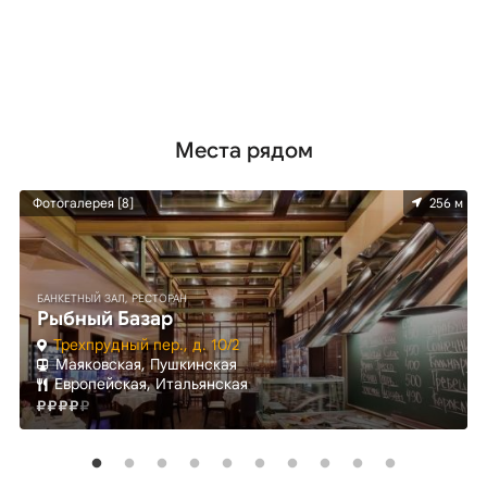
Места рядом
м
Фотогалерея [8]
256 м
БАНКЕТНЫЙ ЗАЛ, РЕСТОРАН
Рыбный Базар
Трехпрудный пер., д. 10/2
Маяковская, Пушкинская
Европейская, Итальянская