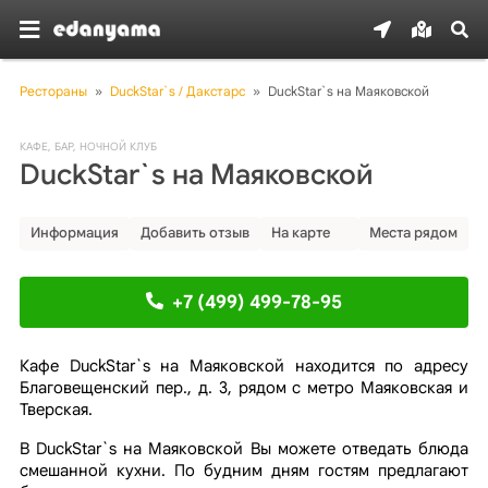
Рестораны
»
DuckStar`s / Дакстарс
»
DuckStar`s на Маяковской
КАФЕ
,
БАР
,
НОЧНОЙ КЛУБ
DuckStar`s на Маяковской
Информация
Добавить отзыв
На карте
Места рядом
+7 (499) 499-78-95
Кафе DuckStar`s на Маяковской находится по адресу
Благовещенский пер., д. 3, рядом с метро Маяковская и
Тверская.
В DuckStar`s на Маяковской Вы можете отведать блюда
смешанной кухни. По будним дням гостям предлагают