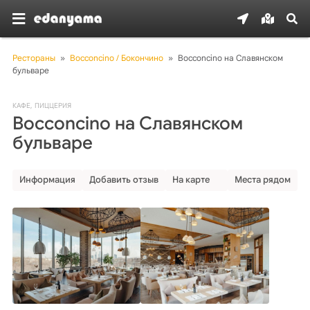
Рестораны
»
Bocconcino / Бокончино
»
Bocconcino на Славянском 
бульваре
КАФЕ
,
ПИЦЦЕРИЯ
Bocconcino на Славянском
бульваре
Информация
Добавить отзыв
На карте
Места рядом