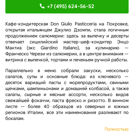
+7 (495) 624-56-52
Кафе-кондитерская Don Giulio Pasticceria на Покровке,
открытая итальянцем Джулио Дзомпи, стала логичным
продолжением салюмерии: здесь за выпечку и десерты
отвечает сицилийский мастер-шеф-кондитер Энцо
Мантиа (экс Giardino Italiano), за кулинарию —
Франческо Черези из салюмерии, а в центре внимания —
витрина с выпечкой, тортами и печеньем ручной работы.
Параллельно в меню собрали закуски, несколько
салатов, супы и основные блюда: из ключевого —
десяток вариаций пасты с морепродуктами, свиными
щечками, шампиньонами и домашней колбасой, а также
салаты, сырные и мясные ассорти, несколько видов
свежайшей фокаччи, паста фреско и ризотто. В винном
листе — более 40 образцов из северных и южных
регионов Италии, все эти наименования разливают по
бокалам.
Полностью