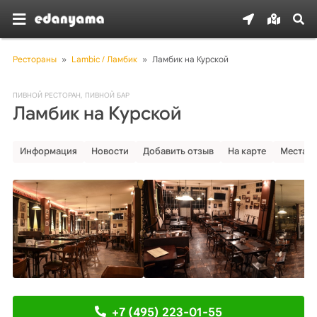
Рестораны
»
Lambic / Ламбик
»
Ламбик на Курской
ПИВНОЙ РЕСТОРАН
,
ПИВНОЙ БАР
Ламбик на Курской
Информация
Новости
Добавить отзыв
На карте
Места р
+7 (495) 223-01-55