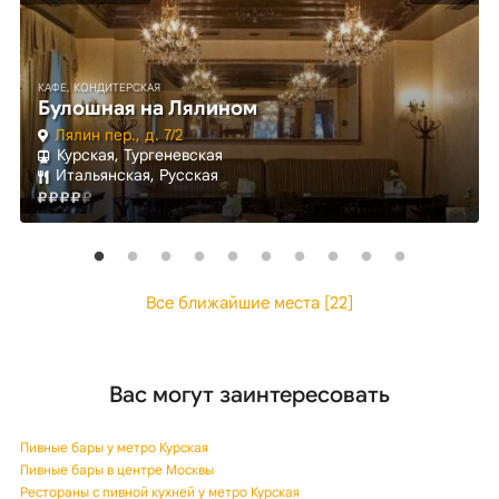
КАФЕ, КОНДИТЕРСКАЯ
Булошная на Лялином
Лялин пер., д. 7/2
Курская, Тургеневская
Итальянская, Русская
Все ближайшие места [22]
Вас могут заинтересовать
Пивные бары у метро Курская
Пивные бары в центре Москвы
Рестораны с пивной кухней у метро Курская