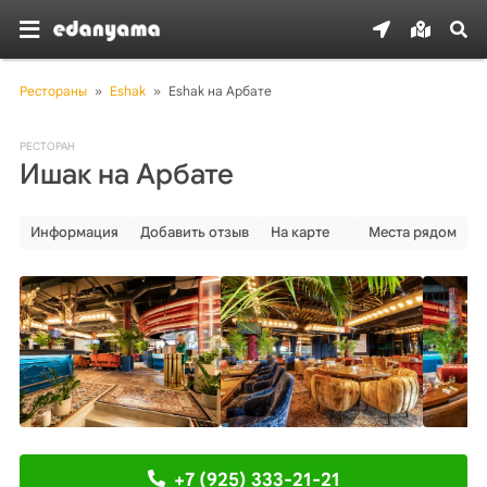
Рестораны
»
Eshak
»
Eshak на Арбате
РЕСТОРАН
Ишак на Арбате
Информация
Добавить отзыв
На карте
Места рядом
+7 (925) 333-21-21