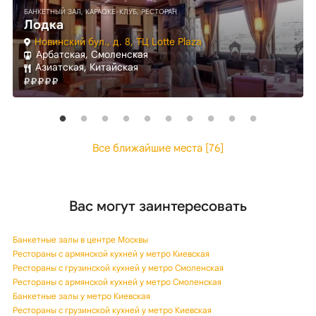
БАНКЕТНЫЙ ЗАЛ, КАРАОКЕ-КЛУБ, РЕСТОРАН
Лодка
Новинский бул., д. 8, ТЦ Lotte Plaza
Арбатская, Смоленская
Азиатская, Китайская
Все ближайшие места [76]
Вас могут заинтересовать
Банкетные залы в центре Москвы
Рестораны с армянской кухней у метро Киевская
Рестораны с грузинской кухней у метро Смоленская
Рестораны с армянской кухней у метро Смоленская
Банкетные залы у метро Киевская
Рестораны с грузинской кухней у метро Киевская