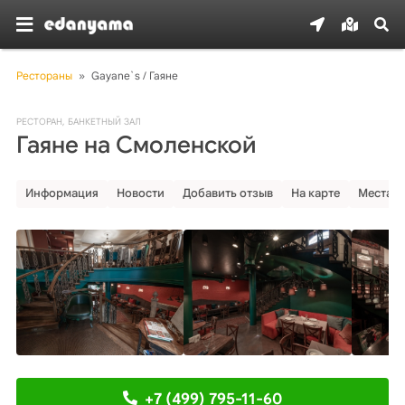
Рестораны
»
Gayane`s / Гаяне
РЕСТОРАН
,
БАНКЕТНЫЙ ЗАЛ
Гаяне на Смоленской
Информация
Новости
Добавить отзыв
На карте
Места р
+7 (499) 795-11-60