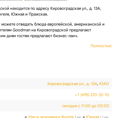
ой находится по адресу Кировоградская ул., д. 13А,
нгеля, Южная и Пражская.
 можете отведать блюда европейской, американской и
тителям Goodman на Кировоградской предлагают
им дням гостям предлагают бизнес-ланч.
Полностью
Кировоградская ул., д. 13А
,
ЮАО
+7 (495) 210-32-10
сегодня с 11:00 до 00:00
Улица академика Янгеля
,
Южная
,
2 км
1.1 км