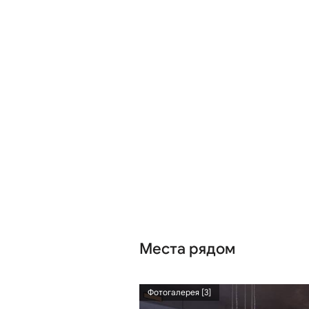
Места рядом
163 м
Фотогалерея [3]