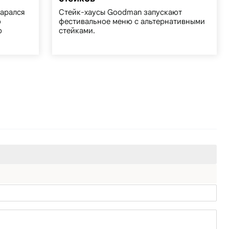
арался
Стейк-хаусы Goodman запускают
о
фестивальное меню с альтернативными
ю
стейками.
я