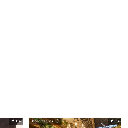
0 м
Фотогалерея [3]
0 м