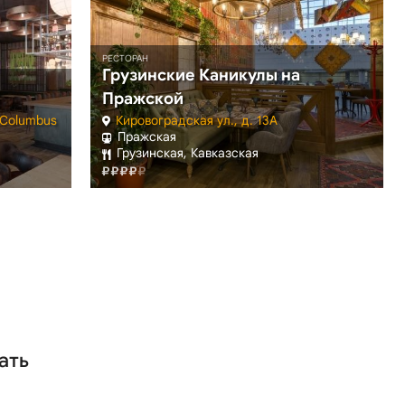
РЕСТОРАН
Грузинские Каникулы на
Пражской
 Columbus
Кировоградская ул., д. 13А
Пражская
Грузинская, Кавказская
ать
Пражская
Улица академика Янгеля
о Южная
 Южная