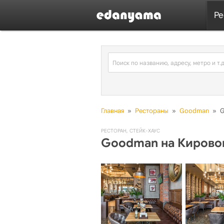
Ре
Главная
»
Рестораны
»
Goodman
»
G
РЕСТОРАН
,
СТЕЙК-ХАУС
Goodman на Кирово