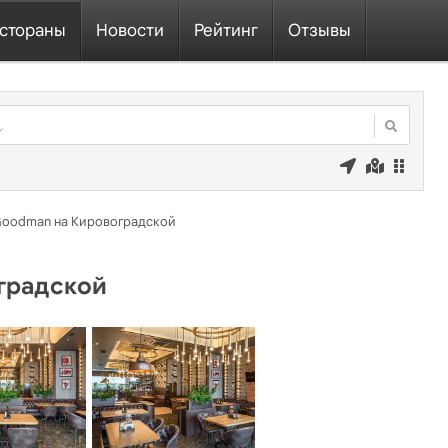
стораны
Новости
Рейтинг
Отзывы
oodman на Кировоградской
градской