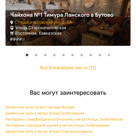
КАФЕ, РЕСТОРАН
Чайхона №1 Тимура Ланского в Бутово
Старокачаловская ул., д. 5А
Улица Старокачаловская
Восточная, Кавказская
Все ближайшие места [12]
Вас могут заинтересовать
Банкетные залы на юго-западе Москвы
Банкетные залы у метро Улица Скобелевская
Рестораны с азербайджанской кухней у метро Улица Скобелевская
Рестораны с авторской кухней у метро Улица Скобелевская
Банкетные залы у метро Улица Старокачаловская