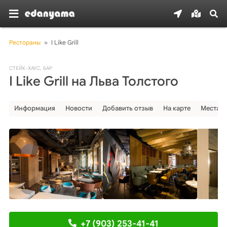
Рестораны
»
I Like Grill
СТЕЙК-ХАУС
,
БАР
I Like Grill на Льва Толстого
Информация
Новости
Добавить отзыв
На карте
Места р
+7 (903) 253-41-41