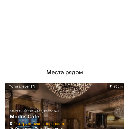
Места рядом
м
Фотогалерея [7]
765 м
БАНКЕТНЫЙ ЗАЛ, КАФЕ, РЕСТОРАН
Modus Cafe
1-й Тружеников пер., влад. 4
Киевская, Парк Культуры