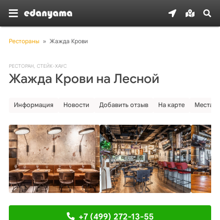
Рестораны
»
Жажда Крови
РЕСТОРАН
,
СТЕЙК-ХАУС
Жажда Крови на Лесной
Информация
Новости
Добавить отзыв
На карте
Места р
+7 (499) 272-13-55