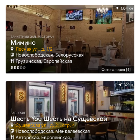
1.04 км
БАНКЕТНЫЙ ЗАЛ, РЕСТОРАН
Мимино
Лесная ул., д. 1/2
Новослободская, Белорусская
Грузинская, Европейская
Фотогалерея [4]
329 м
БАР, КАФЕ
Шесть You Шесть на Сущевской
Сущевская ул., д. 21, стр. 4
Новослободская, Менделеевская
Авторская, Европейская