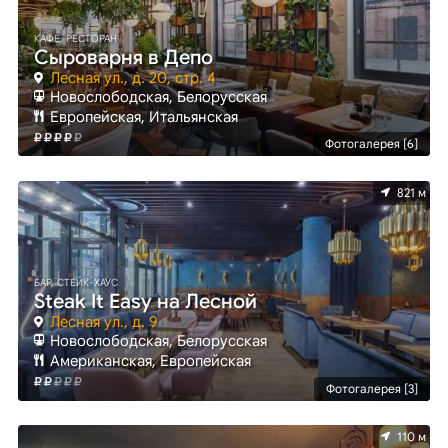
КАФЕ, РЕСТОРАН
Сыроварня в Депо
Лесная ул., д. 20, стр. 4
Новослободская, Белорусская
Европейская, Итальянская
Фотогалерея [6]
821 м
БАР, СТЕЙК-ХАУС
Steak It Easy на Лесной
Лесная ул., д. 9
Новослободская, Белорусская
Американская, Европейская
Фотогалерея [3]
110 м