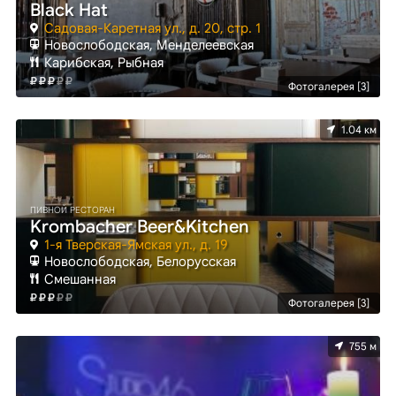
Black Hat
Садовая-Каретная ул., д. 20, стр. 1
Новослободская, Менделеевская
Карибская, Рыбная
Фотогалерея [3]
1.04 км
ПИВНОЙ РЕСТОРАН
Krombacher Beer&Kitchen
1-я Тверская-Ямская ул., д. 19
Новослободская, Белорусская
Смешанная
Фотогалерея [3]
755 м