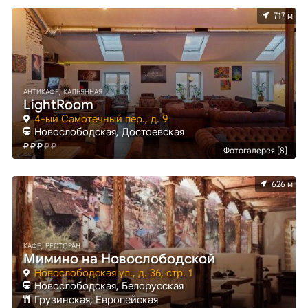
717 м
АНТИКАФЕ, КАЛЬЯННАЯ
LightRoom
4-ый Самотечный пер., д. 9
Новослободская, Достоевская
Фотогалерея [8]
626 м
КАФЕ, РЕСТОРАН
Мимино на Новослободской
Новослободская ул., д. 36, стр. 1
Новослободская, Белорусская
Грузинская, Европейская