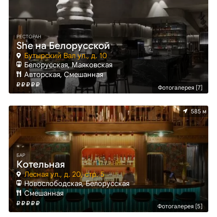
РЕСТОРАН
She на Белорусской
Бутырский Вал ул., д. 10
Белорусская, Маяковская
Авторская, Смешанная
Фотогалерея [7]
585 м
БАР
Котельная
Лесная ул., д. 20, стр. 5
Новослободская, Белорусская
Смешанная
Фотогалерея [5]