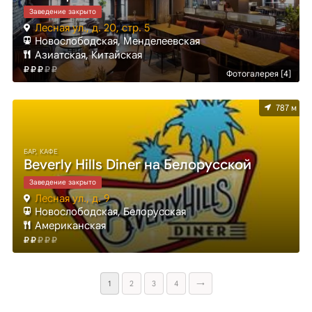
Заведение закрыто
Лесная ул., д. 20, стр. 5
Новослободская, Менделеевская
Азиатская, Китайская
Фотогалерея [4]
787 м
БАР, КАФЕ
Beverly Hills Diner на Белорусской
Заведение закрыто
Лесная ул., д. 9
Новослободская, Белорусская
Американская
1
2
3
4
→