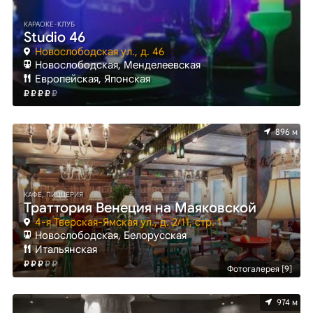
КАРАОКЕ-КЛУБ
Studio 46
Новослободская ул., д. 46
Новослободская, Менделеевская
Европейская, Японская
896 м
КАФЕ, ПИЦЦЕРИЯ
Траттория Венеция на Маяковской
4-я Тверская-Ямская ул., д. 2/11, стр. 1
Новослободская, Белорусская
Итальянская
Фотогалерея [9]
974 м