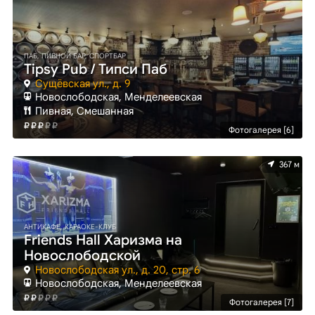
ПАБ, ПИВНОЙ БАР, СПОРТБАР
Tipsy Pub / Типси Паб
Сущёвская ул., д. 9
Новослободская, Менделеевская
Пивная, Смешанная
Фотогалерея [6]
367 м
АНТИКАФЕ, КАРАОКЕ-КЛУБ
Friends Hall Харизма на
Новослободской
Новослободская ул., д. 20, стр. 6
Новослободская, Менделеевская
Фотогалерея [7]