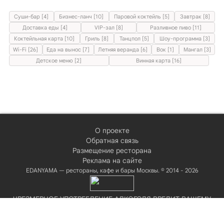
Суши-бар [4]
Бизнес-ланч [10]
Паровой коктейль [5]
Завтрак [8]
Доставка еды [4]
VIP-зал [8]
Разливное пиво [11]
Коктейльная карта [10]
Гриль [8]
Танцпол [5]
Шоу-программа [3]
Wi-Fi [26]
Еда на вынос [7]
Летняя веранда [6]
Вок [1]
Мангал [3]
Детское меню [2]
Винная карта [16]
О проекте
Обратная связь
Размещение ресторана
Реклама на сайте
EDANYAMA — рестораны, кафе и бары Москвы. © 2014 - 2026
ЧРЕЗМЕРНОЕ УПОТРЕБЛЕНИЕ АЛКОГОЛЯ ВРЕДИТ ВАШЕМУ
ЗДОРОВЬЮ!