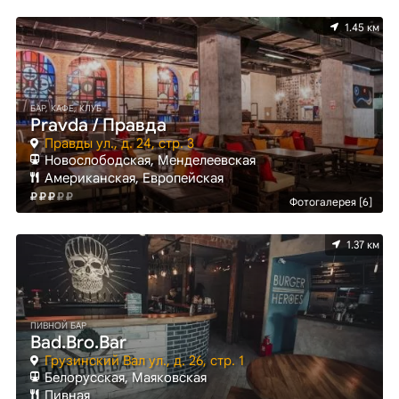
1.45 км
БАР, КАФЕ, КЛУБ
Pravda / Правда
Правды ул., д. 24, стр. 3
Новослободская, Менделеевская
Американская, Европейская
Фотогалерея [6]
1.37 км
ПИВНОЙ БАР
Bad.Bro.Bar
Грузинский Вал ул., д. 26, стр. 1
Белорусская, Маяковская
Пивная