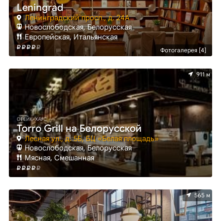
Leningrad
Ленинградский просп., д. 24А
Новослободская, Белорусская
Европейская, Итальянская
Фотогалерея [4]
911 м
СТЕЙК-ХАУС
Torro Grill на Белорусской
Лесная ул., д. 5Б, БЦ «Белая площадь»
Новослободская, Белорусская
Мясная, Смешанная
565 м