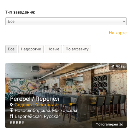
Тип заведения:
На карте
Все
Недорогие
Новые
По алфавиту
903 м
БАР, ПИВНОЙ БАР
Perepel / Перепел
Садовая-Каретная ул., д. 18
Новослободская, Маяковская
Европейская, Русская
Фотогалерея [6]