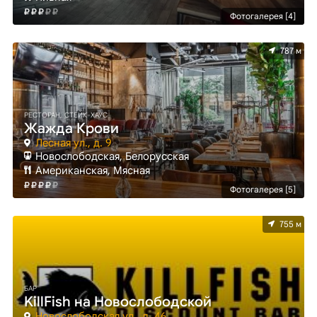
Фотогалерея [4]
787 м
РЕСТОРАН, СТЕЙК-ХАУС
Жажда Крови
Лесная ул., д. 9
Новослободская, Белорусская
Американская, Мясная
Фотогалерея [5]
755 м
БАР
KillFish на Новослободской
Новослободская ул., д. 46