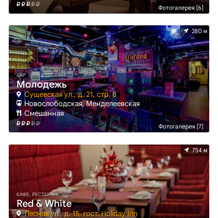
Фотогалерея [6]
280 м
БАР
Молодежь
Сущевская ул., д. 21, стр. 8
Новослободская, Менделеевская
Смешанная
Фотогалерея [7]
754 м
КАФЕ, РЕСТОРАН
Red & White
Лесная ул., д. 15, гост. Holiday Inn