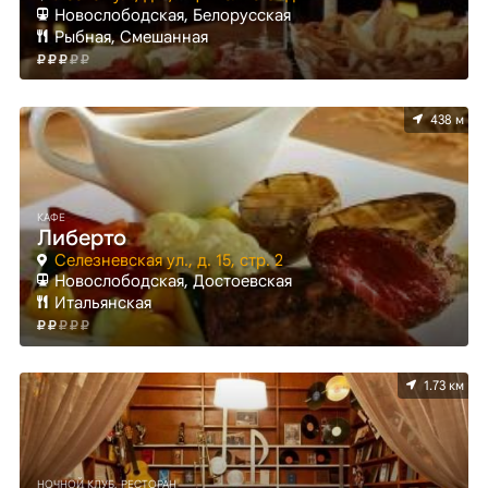
Новослободская, Белорусская
Рыбная, Смешанная
438 м
КАФЕ
Либерто
Селезневская ул., д. 15, стр. 2
Новослободская, Достоевская
Итальянская
1.73 км
НОЧНОЙ КЛУБ, РЕСТОРАН