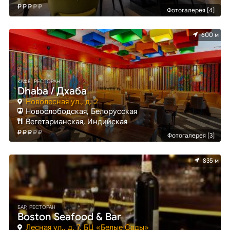
Фотогалерея [4]
600 м
КАФЕ, РЕСТОРАН
Dhaba / Дхаба
Новолесная ул., д. 2
Новослободская, Белорусская
Вегетарианская, Индийская
Фотогалерея [3]
835 м
БАР, РЕСТОРАН
Boston Seafood & Bar
Лесная ул., д. 7, БЦ «Белые Сады»