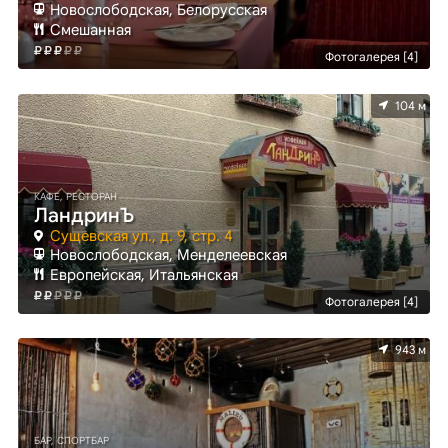
Новослободская, Белорусская
Смешанная
Фотогалерея [4]
104 м
КАФЕ, РЕСТОРАН
ЛандринЪ
Сущевская ул., д. 9, стр. 4
Новослободская, Менделеевская
Европейская, Итальянская
Фотогалерея [4]
943 м
БАР, СПОРТБАР