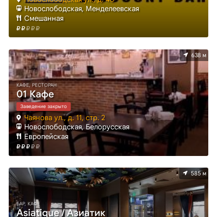
Новослободская, Менделеевская
Смешанная
638 м
КАФЕ, РЕСТОРАН
01 Кафе
Заведение закрыто
Чаянова ул., д. 11, стр. 2
Новослободская, Белорусская
Европейская
585 м
БАР, КАФЕ
Asiatique / Азиатик