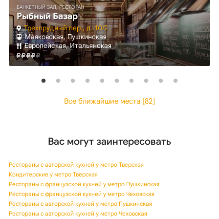
БАНКЕТНЫЙ ЗАЛ, РЕСТОРАН
Рыбный Базар
Трехпрудный пер., д. 10/2
Маяковская, Пушкинская
Европейская, Итальянская
Все ближайшие места [82]
Вас могут заинтересовать
Рестораны с авторской кухней у метро Тверская
Кондитерские у метро Тверская
Рестораны с французской кухней у метро Пушкинская
Рестораны с французской кухней у метро Чеховская
Рестораны с авторской кухней у метро Пушкинская
Рестораны с авторской кухней у метро Чеховская