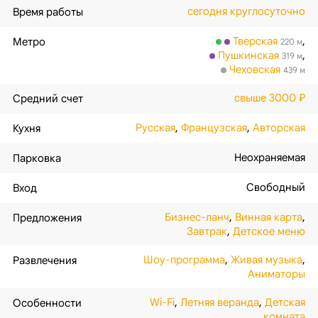
сегодня круглосуточно
Время работы
Тверская
,
Метро
220 м
Пушкинская
,
319 м
Чеховская
439 м
свыше 3000 ₽
Средний счет
Русская
,
Французская
,
Авторская
Кухня
Неохраняемая
Парковка
Свободный
Вход
Бизнес-ланч
,
Винная карта
,
Предложения
Завтрак
,
Детское меню
Шоу-программа
,
Живая музыка
,
Развлечения
Аниматоры
Wi-Fi
,
Летняя веранда
,
Детская
Особенности
комната