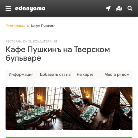
Рестораны
»
Кафе Пушкинъ
РЕСТОРАН
,
КАФЕ
,
КОНДИТЕРСКАЯ
Кафе Пушкинъ на Тверском
бульваре
Информация
Добавить отзыв
На карте
Места рядом