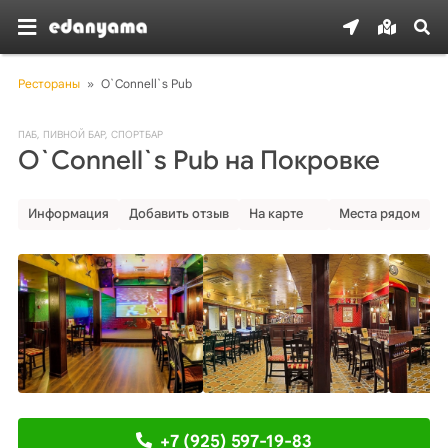
Рестораны
»
O`Connell`s Pub
ПАБ
,
ПИВНОЙ БАР
,
СПОРТБАР
O`Connell`s Pub на Покровке
Информация
Добавить отзыв
На карте
Места рядом
+7 (925) 597-19-83