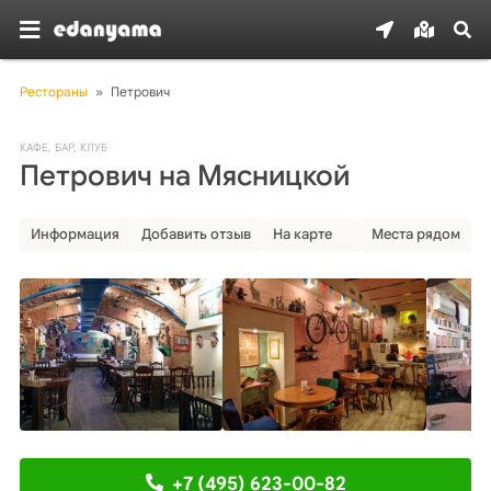
Рестораны
»
Петрович
КАФЕ
,
БАР
,
КЛУБ
Петрович на Мясницкой
Информация
Добавить отзыв
На карте
Места рядом
+7 (495) 623-00-82