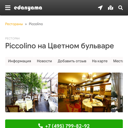
Рестораны
»
Piccolino
РЕСТОРАН
Piccolino на Цветном бульваре
Информация
Новости
Добавить отзыв
На карте
Места р
+7 (495) 799-82-92