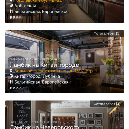
Гоголевский бул., д. 33/1
Арбатская
Бельгийская, Европейская
Фотогалерея [5]
ПИВНОЙ БАР, ПИВНОЙ РЕСТОРАН
Ламбик на Китай-городе
Большой Черкасский пер., д. 15/17, стр. 1
Китай-город
, Лубянка
Бельгийская, Европейская
Фотогалерея [4]
ПИВНОЙ БАР, ПИВНОЙ РЕСТОРАН
Ламбик на Неверовского