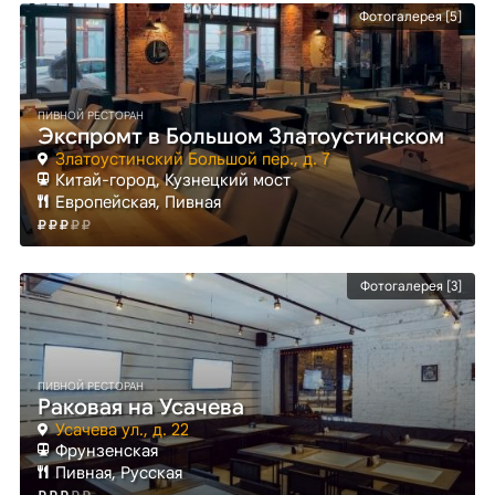
Фотогалерея [5]
ПИВНОЙ РЕСТОРАН
Экспромт в Большом Златоустинском
Златоустинский Большой пер., д. 7
Китай-город
, Кузнецкий мост
Европейская, Пивная
Фотогалерея [3]
ПИВНОЙ РЕСТОРАН
Раковая на Усачева
Усачева ул., д. 22
Фрунзенская
Пивная, Русская