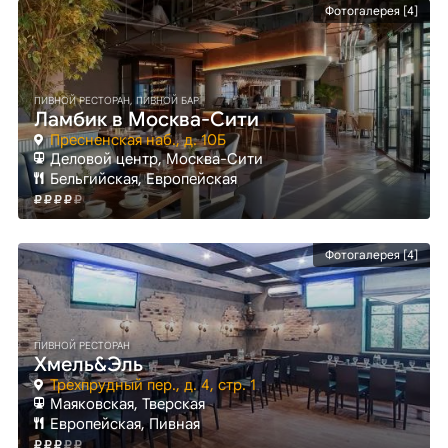
Фотогалерея [4]
ПИВНОЙ РЕСТОРАН, ПИВНОЙ БАР
Ламбик в Москва-Сити
Пресненская наб., д. 10Б
Деловой центр
, Москва-Сити
Бельгийская, Европейская
Фотогалерея [4]
ПИВНОЙ РЕСТОРАН
Хмель&Эль
Трехпрудный пер., д. 4, стр. 1
Маяковская
, Тверская
Европейская, Пивная