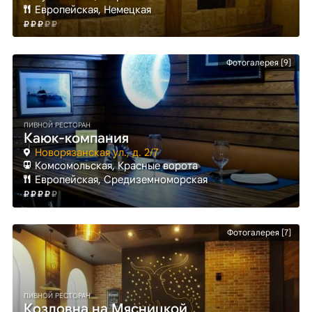
Европейская, Немецкая
Фотогалерея [9]
ПИВНОЙ РЕСТОРАН
Каюк-компания
Новорязанская ул., д. 2/7
Комсомольская
, Красные ворота
Европейская, Средиземноморская
Фотогалерея [7]
ПИВНОЙ РЕСТОРАН
Козловна на Мясницкой