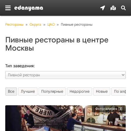
Рестораны
»
Округа
»
ЦАО
»
Пивные рестораны
Пивные рестораны в центре
Москвы
Тип заведения:
Все
Лучшие
Популярные
Недорогие
Новые
По алфав
Фотогалерея [3]