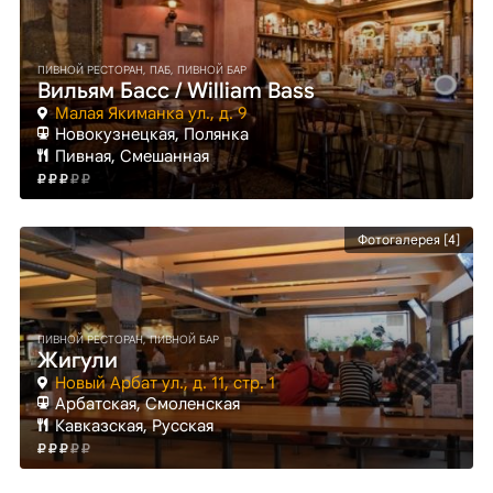
ПИВНОЙ РЕСТОРАН, ПАБ, ПИВНОЙ БАР
Вильям Басс / William Bass
Малая Якиманка ул., д. 9
Новокузнецкая
, Полянка
Пивная, Смешанная
Фотогалерея [4]
ПИВНОЙ РЕСТОРАН, ПИВНОЙ БАР
Жигули
Новый Арбат ул., д. 11, стр. 1
Арбатская
, Смоленская
Кавказская, Русская