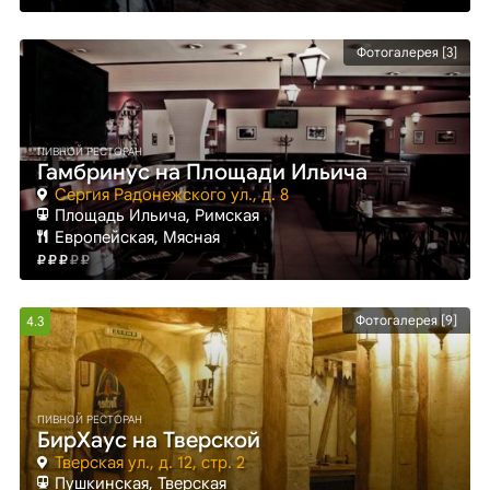
Фотогалерея [3]
ПИВНОЙ РЕСТОРАН
Гамбринус на Площади Ильича
Сергия Радонежского ул., д. 8
Площадь Ильича
, Римская
Европейская, Мясная
Фотогалерея [9]
4.3
ПИВНОЙ РЕСТОРАН
БирХаус на Тверской
Тверская ул., д. 12, стр. 2
Пушкинская
, Тверская