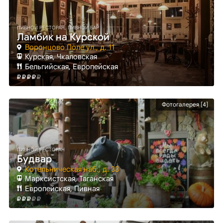
ПИВНОЙ РЕСТОРАН, ПИВНОЙ БАР
Ламбик на Курской
Воронцово Поле ул., д. 11
Курская
, Чкаловская
Бельгийская, Европейская
Фотогалерея [4]
ПИВНОЙ РЕСТОРАН
Будвар
Котельническая наб., д. 33
Марксистская
, Таганская
Европейская, Пивная