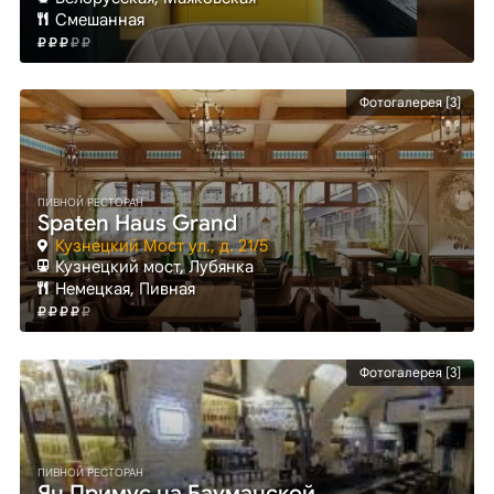
Смешанная
Фотогалерея [3]
ПИВНОЙ РЕСТОРАН
Spaten Haus Grand
Кузнецкий Мост ул., д. 21/5
Кузнецкий мост
, Лубянка
Немецкая, Пивная
Фотогалерея [3]
ПИВНОЙ РЕСТОРАН
Ян Примус на Бауманской