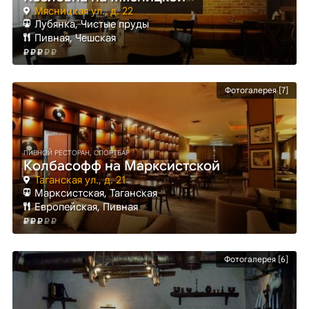
Мясницкая ул., д. 22
Лубянка
, Чистые пруды
Пивная, Чешская
Фотогалерея [7]
ПИВНОЙ РЕСТОРАН, СПОРТБАР
Колбасофф на Марксистской
Таганская ул., д. 21
Марксистская
, Таганская
Европейская, Пивная
Фотогалерея [6]