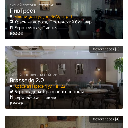
ПИВНОЙ РЕСТОРАН, СПОРТБАР
ПивТрест
Мясницкая ул., д. 46/2, стр. 1
Красные ворота
, Сретенский бульвар
Европейская, Пивная
Фотогалерея [5]
ПИВНОЙ РЕСТОРАН, ПИВНОЙ БАР
Brasserie 2.0
Красная Пресня ул., д. 22
Баррикадная
, Краснопресненская
Европейская, Пивная
Фотогалерея [4]