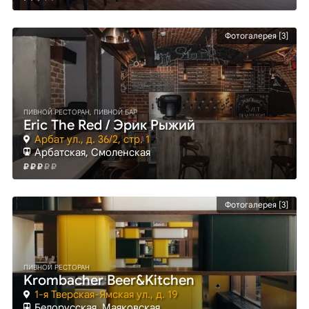
Фотогалерея [3]
ПИВНОЙ РЕСТОРАН, ПИВНОЙ БАР
Eric The Red / Эрик Рыжий
Арбат ул., д. 36/2, стр. 1
Арбатская
, Смоленская
Фотогалерея [3]
ПИВНОЙ РЕСТОРАН
Krombacher Beer&Kitchen
1-я Тверская-Ямская ул., д. 19
Белорусская
, Маяковская