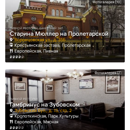
Фотогалерея [10]
ПИВНОЙ РЕСТОРАН, БАНКЕТНЫЙ ЗАЛ
Старина Мюллер на Пролетарской
Воронцовская ул., д. 35Б
Крестьянская застава
, Пролетарская
Европейская, Пивная
Фотогалерея [7]
ПИВНОЙ РЕСТОРАН
Гамбринус на Зубовском
Зубовский бул., д. 13, стр. 2
Кропоткинская
, Парк Культуры
Европейская, Мясная