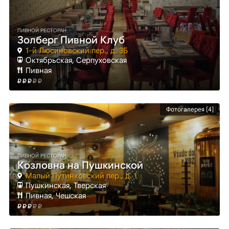
ПИВНОЙ РЕСТОРАН
Золберг Пивной Клуб
1-й Люсиновский пер., д. 3Б
Октябрьская
, Серпуховская
Пивная
Фотогалерея [4]
ПИВНОЙ РЕСТОРАН
Козловна на Пушкинской
Малый Путинковский пер., д. 1
Пушкинская
, Тверская
Пивная, Чешская