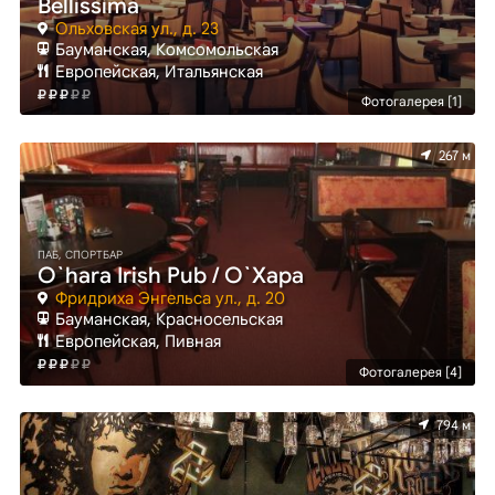
Bellissima
Ольховская ул., д. 23
Бауманская, Комсомольская
Европейская, Итальянская
Фотогалерея [1]
267 м
ПАБ, СПОРТБАР
O`hara Irish Pub / О`Хара
Фридриха Энгельса ул., д. 20
Бауманская, Красносельская
Европейская, Пивная
Фотогалерея [4]
794 м