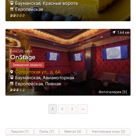
Бауманская, Красные ворота
Европейская
1.64 км
КАРАОКЕ-КЛУБ
OnStage
Заведение закрыто
Солдатская ул., д. 6А
Бауманская, Авиамоторная
Европейская, Пивная
Фотогалерея [5]
1
2
3
→
Танцпол [1]
Гриль [7]
Мангал [4]
Настольные игры [3]