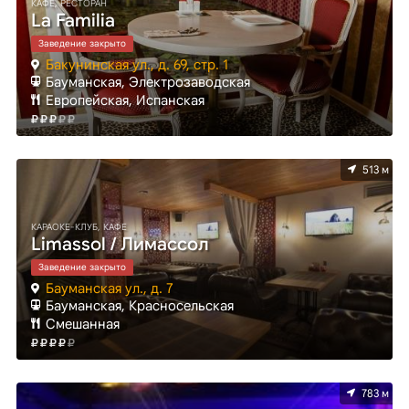
КАФЕ, РЕСТОРАН
La Familia
Заведение закрыто
Бакунинская ул., д. 69, стр. 1
Бауманская, Электрозаводская
Европейская, Испанская
513 м
КАРАОКЕ-КЛУБ, КАФЕ
Limassol / Лимассол
Заведение закрыто
Бауманская ул., д. 7
Бауманская, Красносельская
Смешанная
783 м