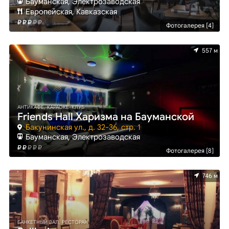
Бауманская, Электрозаводская
Европейская, Кавказская
Фотогалерея [4]
557 м
АНТИКАФЕ, КАРАОКЕ-КЛУБ
Friends Hall Харизма на Бауманской
Бакунинская ул., д. 32-36, стр. 1
Бауманская, Электрозаводская
Фотогалерея [8]
746 м
БАНКЕТНЫЙ ЗАЛ, РЕСТОРАН