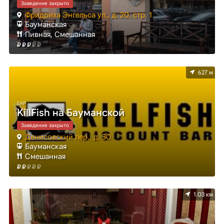
Заведение закрыто
Фридриха Энгельса ул., д. 20, стр. 1
Бауманская
Пивная, Смешанная
627 м
БАР
KillFish на Бауманской
Заведение закрыто
Денисовский пер., д. 30
Бауманская
Смешанная
1.03 км