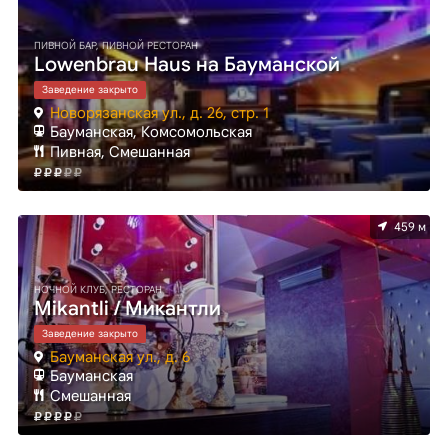
ПИВНОЙ БАР, ПИВНОЙ РЕСТОРАН
Lowenbrau Haus на Бауманской
Заведение закрыто
Новорязанская ул., д. 26, стр. 1
Бауманская, Комсомольская
Пивная, Смешанная
459 м
НОЧНОЙ КЛУБ, РЕСТОРАН
Mikantli / Микантли
Заведение закрыто
Бауманская ул., д. 6
Бауманская
Смешанная