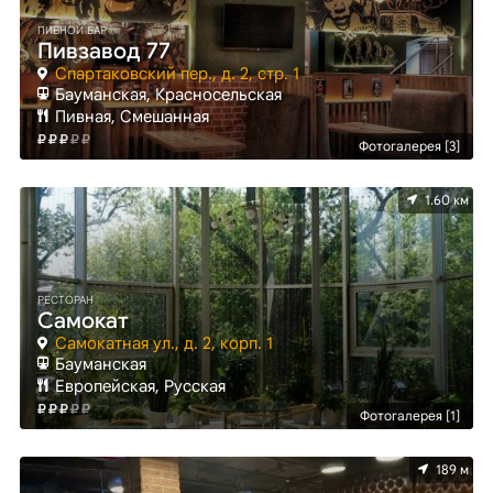
ПИВНОЙ БАР
Пивзавод 77
Спартаковский пер., д. 2, стр. 1
Бауманская, Красносельская
Пивная, Смешанная
Фотогалерея [3]
1.60 км
РЕСТОРАН
Самокат
Самокатная ул., д. 2, корп. 1
Бауманская
Европейская, Русская
Фотогалерея [1]
189 м