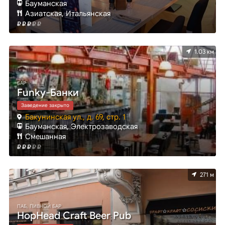
Бауманская
Азиатская, Итальянская
1.03 км
БАР
Funky-Банки
Заведение закрыто
Бакунинская ул., д. 69, стр. 1
Бауманская, Электрозаводская
Смешанная
271 м
ПАБ, ПИВНОЙ БАР
HopHead Craft Beer Pub