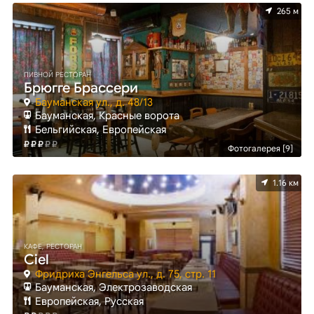
265 м
ПИВНОЙ РЕСТОРАН
Брюгге Брассери
Бауманская ул., д. 48/13
Бауманская, Красные ворота
Бельгийская, Европейская
Фотогалерея [9]
1.16 км
КАФЕ, РЕСТОРАН
Ciel
Фридриха Энгельса ул., д. 75, стр. 11
Бауманская, Электрозаводская
Европейская, Русская