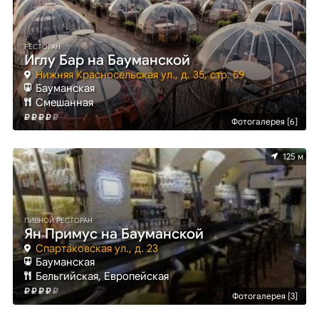
РЕСТОРАН
Иглу Бар на Бауманской
Нижняя Красносельская ул., д. 35, стр. 59
Бауманская
Смешанная
Фотогалерея [6]
125 м
ПИВНОЙ РЕСТОРАН
Ян Примус на Бауманской
Спартаковская ул., д. 23
Бауманская
Бельгийская, Европейская
Фотогалерея [3]