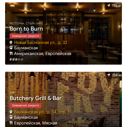
786 м
РЕСТОРАН, СТЕЙК-ХАУС
Born to Burn
Заведение закрыто
Новая Басманная ул., д. 32
Бауманская
Американская, Европейская
358 м
БАР
Butchery Grill & Bar
Заведение закрыто
Бауманская ул., д. 54, стр. 1
Бауманская
Европейская, Мясная