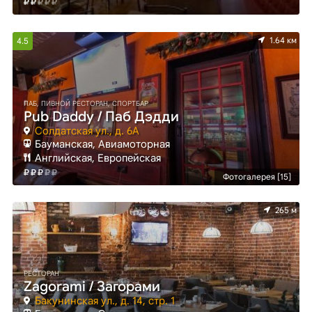
1.64 км
4.5
ПАБ, ПИВНОЙ РЕСТОРАН, СПОРТБАР
Pub Daddy / Паб Дэдди
Солдатская ул., д. 6А
Бауманская, Авиамоторная
Английская, Европейская
Фотогалерея [15]
265 м
РЕСТОРАН
Zagorami / Загорами
Бакунинская ул., д. 14, стр. 1