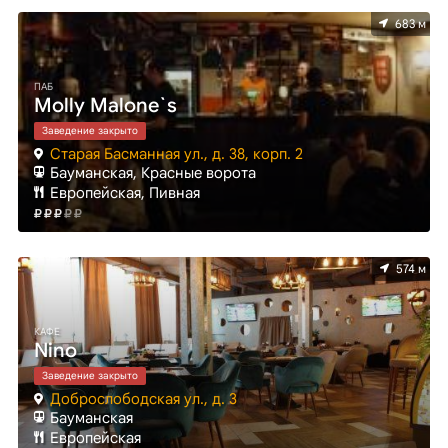
683 м
ПАБ
Molly Malone`s
Заведение закрыто
Старая Басманная ул., д. 38, корп. 2
Бауманская, Красные ворота
Европейская, Пивная
574 м
КАФЕ
Nino
Заведение закрыто
Доброслободская ул., д. 3
Бауманская
Европейская