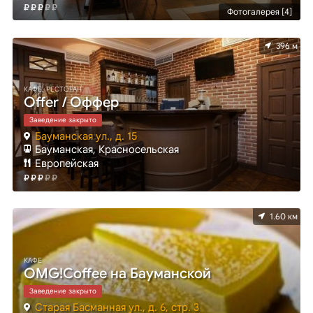
Фотогалерея [4]
396 м
КАФЕ, РЕСТОРАН
Offer / Оффер
Заведение закрыто
Бауманская ул., д. 15
Бауманская, Красносельская
Европейская
1.60 км
КАФЕ
OMG!Coffee на Бауманской
Заведение закрыто
Старая Басманная ул., д. 6, стр. 3