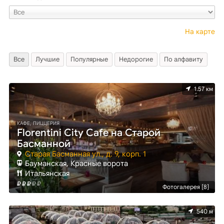
На карте
Все
Лучшие
Популярные
Недорогие
По алфавиту
1.57 км
КАФЕ, ПИЦЦЕРИЯ
Florentini City Cafe на Старой
Басманной
Старая Басманная ул., д. 9, корп. 1
Бауманская, Красные ворота
Итальянская
Фотогалерея [8]
540 м