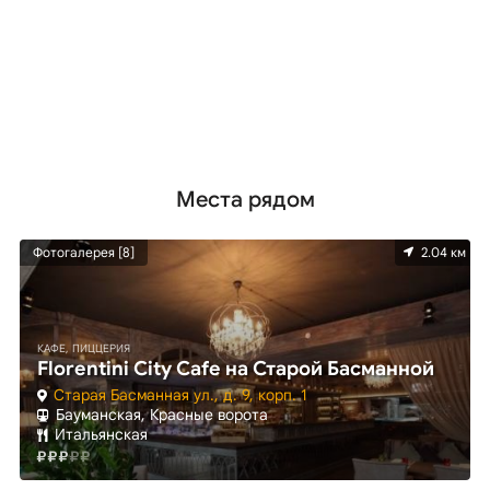
Места рядом
м
Фотогалерея [8]
2.04 км
КАФЕ, ПИЦЦЕРИЯ
Florentini City Cafe на Старой Басманной
Старая Басманная ул., д. 9, корп. 1
Бауманская, Красные ворота
Итальянская