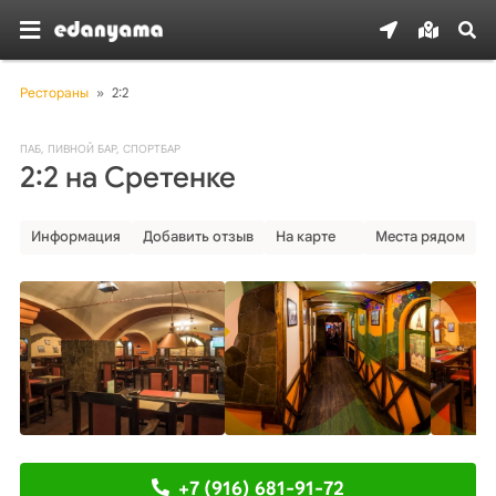
Рестораны
»
2:2
ПАБ
,
ПИВНОЙ БАР
,
СПОРТБАР
2:2 на Сретенке
Информация
Добавить отзыв
На карте
Места рядом
+7 (916) 681-91-72