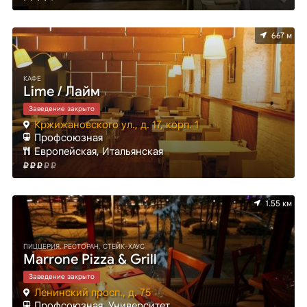
667 м
КАФЕ
Lime / Лайм
Заведение закрыто
Кржижановского ул., д. 17, корп. 1
Профсоюзная
Европейская, Итальянская
1.55 км
ПИЦЦЕРИЯ, РЕСТОРАН, СТЕЙК-ХАУС
Marrone Pizza & Grill
Заведение закрыто
Ленинский просп., д. 75
Профсоюзная, Университет