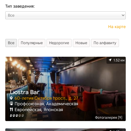
Тип заведения:
На карте
Все
Популярные
Недорогие
Новые
По алфавиту
1.52 км
БАР, КАФЕ
Lюstra Bar
60-летия Октября просп., д. 27
Профсоюзная, Академическая
Европейская, Японская
Фотогалерея [9]