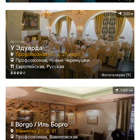
523 м
РЕСТОРАН
У Эдуарда
Профсоюзная ул., д. 27, корп. 1
Профсоюзная, Новые Черемушки
Европейская, Русская
Фотогалерея [9]
1.00 км
РЕСТОРАН
Il Borgo / Иль Борго
Вавилова ул., д. 81
Профсоюзная, Вавиловская