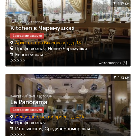
1.39 км
КАФЕ, КОНДИТЕРСКАЯ
Kitchen в Черемушках
Заведение закрыто
Архитектора Власова ул., д. 18
Профсоюзная, Новые Черемушки
Европейская
Фотогалерея [6]
1.72 км
БАНКЕТНЫЙ ЗАЛ, РЕСТОРАН
La Panorama
Заведение закрыто
Севастопольский просп., д. 47А
Профсоюзная
Итальянская, Средиземноморская