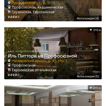
Профсоюзная ул., д. 15
Профсоюзная, Академическая
Грузинская, Европейская
Фотогалерея [4]
593 м
КАФЕ, КОНДИТЕРСКАЯ, ПИЦЦЕРИЯ
Иль Питторе на Профосюзной
Нахимовский просп., д. 45, стр. 1
Профсоюзная
Европейская, Итальянская
Фотогалерея [5]
693 м