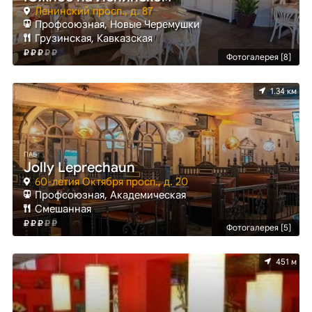
Ленинский просп., д. 87
Профсоюзная, Новые Черемушки
Грузинская, Кавказская
Фотогалерея [8]
1.34 км
ПАБ
Jolly Leprechaun
60-летия Октября просп., д. 20
Профсоюзная, Академическая
Смешанная
Фотогалерея [5]
451 м