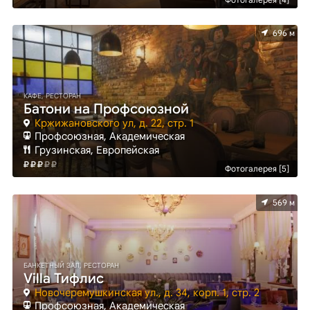
696 м
КАФЕ, РЕСТОРАН
Батони на Профсоюзной
Кржижановского ул, д. 22, стр. 1
Профсоюзная, Академическая
Грузинская, Европейская
Фотогалерея [5]
569 м
БАНКЕТНЫЙ ЗАЛ, РЕСТОРАН
Villa Тифлис
Новочеремушкинская ул., д. 34, корп. 1, стр. 2
Профсоюзная, Академическая