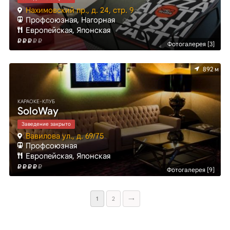
Нахимовский пр., д. 24, стр. 9
Профсоюзная, Нагорная
Европейская, Японская
Фотогалерея [3]
892 м
КАРАОКЕ-КЛУБ
SoloWay
Заведение закрыто
Вавилова ул., д. 69/75
Профсоюзная
Европейская, Японская
Фотогалерея [9]
1
2
→