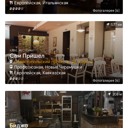
Европейская, Итальянская
Фотогалерея [6]
1.77 км
КАФЕ, РЕСТОРАН
Сам Пришел
Севастопольский просп., д. 28, корп. 2
Профсоюзная, Новые Черемушки
Европейская, Кавказская
Фотогалерея [6]
208 м
КАФЕ
Биджо