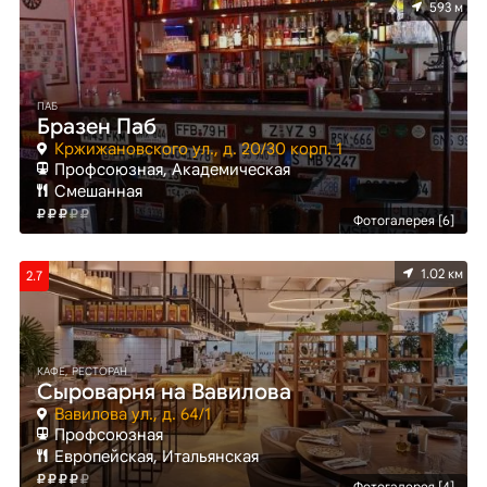
593 м
ПАБ
Бразен Паб
Кржижановского ул., д. 20/30 корп. 1
Профсоюзная, Академическая
Смешанная
Фотогалерея [6]
1.02 км
2.7
КАФЕ, РЕСТОРАН
Сыроварня на Вавилова
Вавилова ул., д. 64/1
Профсоюзная
Европейская, Итальянская
Фотогалерея [4]