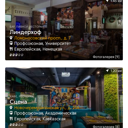
1.45 км
БАР, ПИВНОЙ РЕСТОРАН
Линдерхоф
Ломоносовский просп., д. 7
Профсоюзная, Университет
Европейская, Немецкая
Фотогалерея [9]
1.20 км
КАФЕ, РЕСТОРАН
Сцена
Новочеремушкинская ул., д. 21А
Профсоюзная, Академическая
Европейская, Кавказская
Фотогалерея [8]