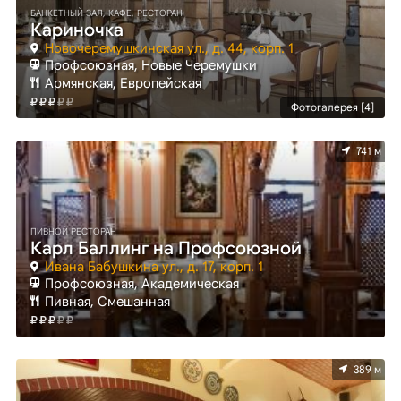
БАНКЕТНЫЙ ЗАЛ, КАФЕ, РЕСТОРАН
Кариночка
Новочеремушкинская ул., д. 44, корп. 1
Профсоюзная, Новые Черемушки
Армянская, Европейская
Фотогалерея [4]
741 м
ПИВНОЙ РЕСТОРАН
Карл Баллинг на Профсоюзной
Ивана Бабушкина ул., д. 17, корп. 1
Профсоюзная, Академическая
Пивная, Смешанная
389 м