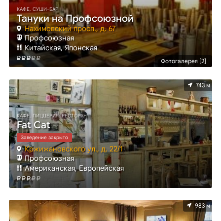
КАФЕ, СУШИ-БАР
Тануки на Профсоюзной
Нахимовский просп., д. 67
Профсоюзная
Китайская, Японская
Фотогалерея [2]
743 м
КАФЕ, ПИЦЦЕРИЯ, РЕСТОРАН
Fat Cat
Заведение закрыто
Кржижановского ул., д. 22/1
Профсоюзная
Американская, Европейская
983 м