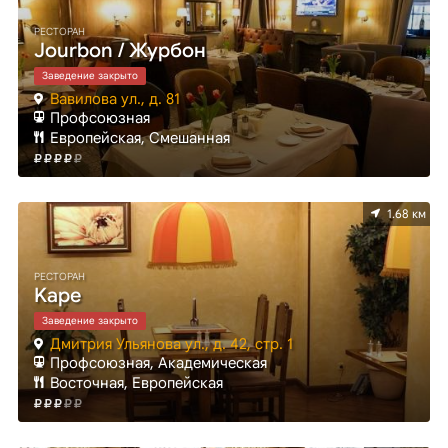
РЕСТОРАН
Jourbon / Журбон
Заведение закрыто
Вавилова ул., д. 81
Профсоюзная
Европейская, Смешанная
1.68 км
РЕСТОРАН
Kaрe
Заведение закрыто
Дмитрия Ульянова ул., д. 42, стр. 1
Профсоюзная, Академическая
Восточная, Европейская