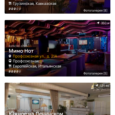
Грузинская, Кавказская
Фотогалерея [8]
350 м
КАРАОКЕ-КЛУБ
Мимо Нот
Профсоюзная ул., д. 21А
Профсоюзная
Европейская, Итальянская
Фотогалерея [5]
1.91 км
КАФЕ
Южное на Ленинском