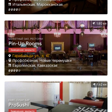
Итальянская, Марокканская
1.80 км
БАНКЕТНЫЙ ЗАЛ, РЕСТОРАН
Pin-Up Rooms
Заведение закрыто
Гарибальди ул., д. 4Г
Профсоюзная, Новые Черемушки
Европейская, Кавказская
1.62 км
КАФЕ, СУШИ-БАР
ProSushi
Заведение закрыто