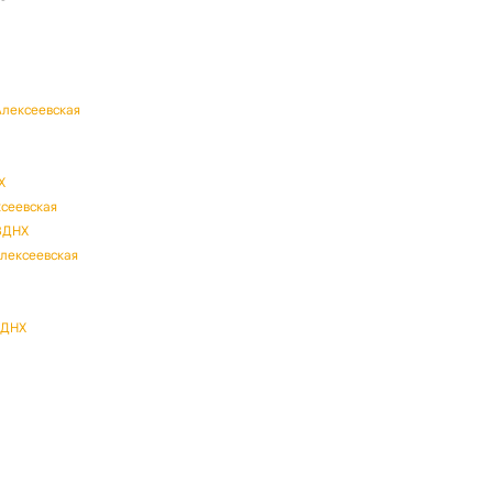
Алексеевская
Х
ксеевская
 ВДНХ
Алексеевская
ВДНХ