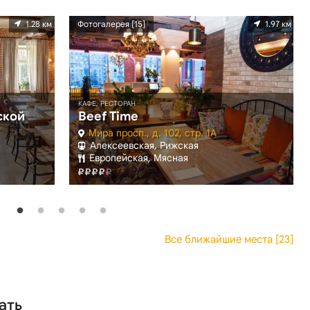
1.28 км
Фотогалерея [15]
1.97 км
КАФЕ, РЕСТОРАН
ской
Beef Time
Мира просп., д. 102, стр. 1А
Алексеевская, Рижская
Европейская, Мясная
Все ближайшие места [23]
ать