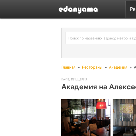
Ре
Главная
»
Рестораны
»
Академия
»
А
КАФЕ
,
ПИЦЦЕРИЯ
Академия на Алексе