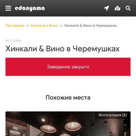
Рестораны
»
Хинкали и Вино
»
Хинкали & Вино в Черемушках
РЕСТОРАН
Хинкали & Вино в Черемушках
Заведение закрыто
Похожие места
Фотогалерея [8]