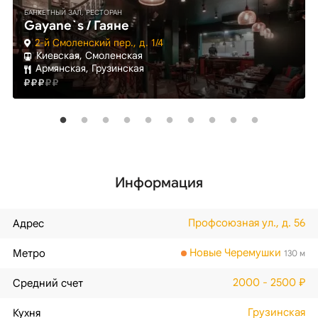
БАНКЕТНЫЙ ЗАЛ, РЕСТОРАН
Gayane`s / Гаяне
2-й Смоленский пер., д. 1/4
Киевская, Смоленская
Армянская, Грузинская
Информация
Профсоюзная ул., д. 56
Адрес
Новые Черемушки
Метро
130 м
2000 - 2500 ₽
Средний счет
Грузинская
Кухня