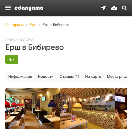
Рестораны
»
Ёрш
»
Ерш в Бибирево
ПИВНОЙ РЕСТОРАН
Ерш в Бибирево
4.7
Информация
Новости
Отзывы [1]
На карте
Места рядом