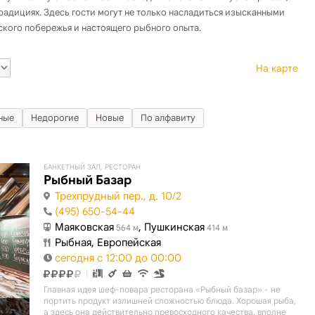
радициях. Здесь гости могут не только насладиться изысканными
кого побережья и настоящего рыбного опыта.
На карте
ные
Недорогие
Новые
По алфавиту
БАНКЕТНЫЙ ЗАЛ, РЕСТОРАН
Рыбный Базар
Трехпрудный пер., д. 10/2
(495) 650-54-44
Маяковская
, Пушкинская
564 м
414 м
Рыбная, Европейская
сегодня с 12:00 до 00:00
Главная идея шеф-повара ресторана «Рыбный базар» - не
портить продукт излишней сложностью блюда. Хорошая рыба,
а здесь она действительно превосходного качества, вполне