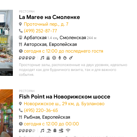
РЕСТОРАН
La Maree на Смоленке
Проточный пер., д. 7
(499) 252-87-77
Арбатская
, Смоленская
1.4 км
244 м
Авторская, Европейская
сегодня с 12:00 до последнего гостя
Просторные залы, расположенные на двух уровнях, идеально
подходят как для будничного визита, так и для важного
события.
РЕСТОРАН
Fish Point на Новорижском шоссе
Новорижское ш., 29 км, д. Бузланово
(495) 220-36-65
Рыбная, Европейская
сегодня с 12:00 до 00:00