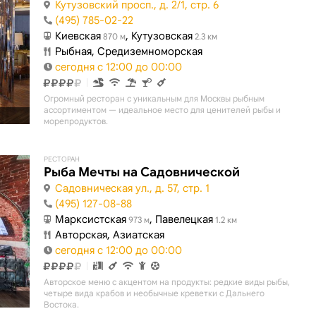
Кутузовский просп., д. 2/1, стр. 6
(495) 785-02-22
Киевская
, Кутузовская
870 м
2.3 км
Рыбная, Средиземноморская
сегодня с 12:00 до 00:00
Огромный ресторан с уникальным для Москвы рыбным
ассортиментом — идеальное место для ценителей рыбы и
морепродуктов.
РЕСТОРАН
Рыба Мечты на Садовнической
Садовническая ул., д. 57, стр. 1
(495) 127-08-88
Марксистская
, Павелецкая
973 м
1.2 км
Авторская, Азиатская
сегодня с 12:00 до 00:00
Авторское меню с акцентом на продукты: редкие виды рыбы,
четыре вида крабов и необычные креветки с Дальнего
Востока.