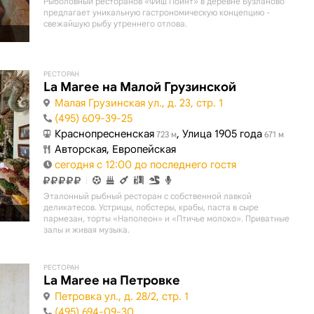
Рыболовный ресторанов «Фиш Поинт» в деревне Бузланово
предлагает уникальную гастрономическую концепцию -
свежайшую рыбу утреннего отлова.
РЕСТОРАН
La Maree на Малой Грузинской
Малая Грузинская ул., д. 23, стр. 1
(495) 609-39-25
Краснопресненская
, Улица 1905 года
723 м
671 м
Авторская, Европейская
сегодня с 12:00 до последнего гостя
Эталонный рыбный ресторан с собственной лавкой
деликатесов. Устрицы, лобстеры, крабы, паста в сыре
пармезан, торты «Наполеон» и «Птичье молоко». Приватные
залы и живая музыка.
РЕСТОРАН
La Maree на Петровке
Петровка ул., д. 28/2, стр. 1
(495) 694-09-30