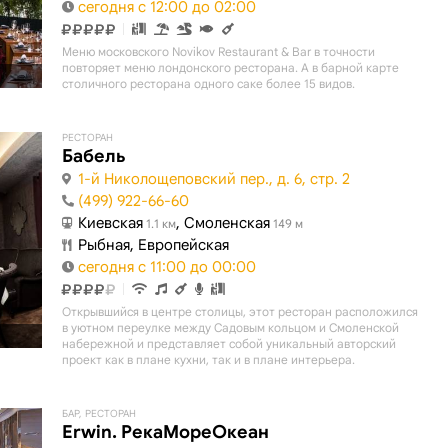
сегодня с 12:00 до 02:00
Меню московского Novikov Restaurant & Bar в точности
повторяет меню лондонского ресторана. А в барной карте
столичного ресторана одного саке более 15 видов.
РЕСТОРАН
Бабель
1-й Николощеповский пер., д. 6, стр. 2
(499) 922-66-60
Киевская
, Смоленская
1.1 км
149 м
Рыбная, Европейская
сегодня с 11:00 до 00:00
Открывшийся в центре столицы, этот ресторан расположился
в уютном переулке между Садовым кольцом и Смоленской
набережной и представляет собой уникальный авторский
проект как в плане кухни, так и в плане интерьера.
БАР, РЕСТОРАН
Erwin. РекаМореОкеан