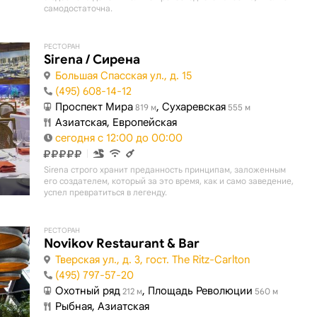
самодостаточна.
РЕСТОРАН
Sirena / Сирена
Большая Спасская ул., д. 15
(495) 608-14-12
Проспект Мира
, Сухаревская
819 м
555 м
Азиатская, Европейская
сегодня с 12:00 до 00:00
Sirena строго хранит преданность принципам, заложенным
его создателем, который за это время, как и само заведение,
успел превратиться в легенду.
РЕСТОРАН
Novikov Restaurant & Bar
Тверская ул., д. 3, гост. The Ritz-Carlton
(495) 797-57-20
Охотный ряд
, Площадь Революции
212 м
560 м
Рыбная, Азиатская