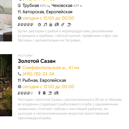
Трубная
, Чеховская
490 м
429 м
Авторская, Европейская
сегодня с 12:00 до 00:00
Бутик-ресторан с рыбой и морепродуктами, российскими
устрицами и крабами, тайской кухней, трюфелями и фуа-гра.
Магазин с деликатесами на Петровке.
РЕСТОРАН
Золотой Сазан
Симферопольское ш., 41 км
(495) 782-23-34
Рыбная, Европейская
сегодня с 12:00 до 00:00
Ресторан «Золотой Сазан», расположенный в 20 км от Москвы
во владении старейшего рыболовного клуба с одноименным
названием, отличает любовь к настоящей рыбалке, ее
культуре и гастрономическим секретам приготовления
пресноводной рыбы.