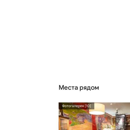
Места рядом
641 м
Фотогалерея [10]