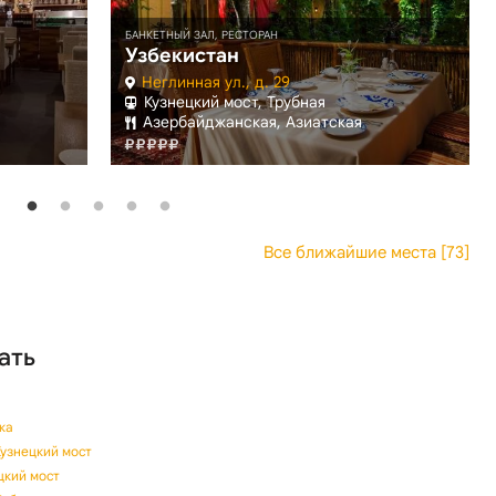
БАНКЕТНЫЙ ЗАЛ, РЕСТОРАН
Узбекистан
Неглинная ул., д. 29
Кузнецкий мост, Трубная
Азербайджанская, Азиатская
Все ближайшие места [73]
ать
ка
Кузнецкий мост
цкий мост