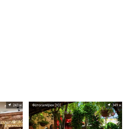
243 м
Фотогалерея [10]
349 м