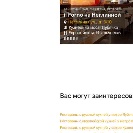
АН
БАНКЕТНЫЙ ЗАЛ, ПИЦЦЕРИЯ, РЕСТОРАН
accarat
il Forno на Неглинной
. 19-21
Неглинная ул., д. 8/10
дь Революции
Кузнецкий мост, Лубянка
пейская
Европейская, Итальянская
Вас могут заинтересов
Рестораны с русской кухней у метро Лубян
Рестораны с европейской кухней у метро 
Рестораны с русской кухней у метро Кузне