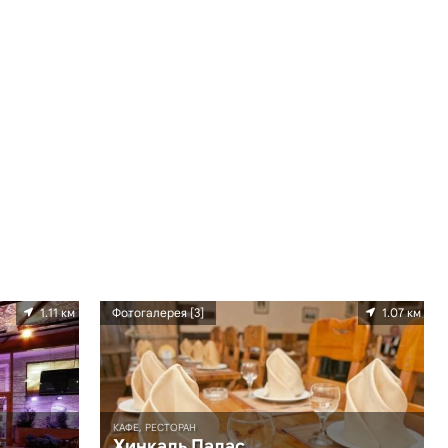
1.11 км
Фотогалерея [3]
1.07 км
КАФЕ, РЕСТОРАН
Хинкаль Палас