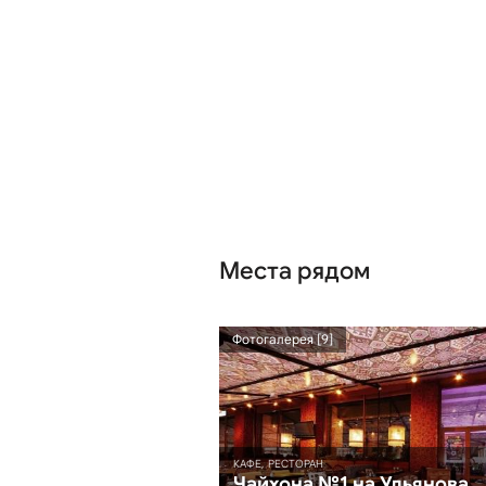
Места рядом
Фотогалерея [9]
КАФЕ, РЕСТОРАН
Чайхона №1 на Ульянова