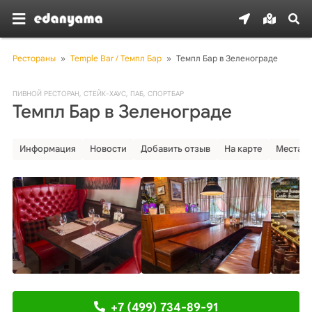
Рестораны
»
Temple Bar / Темпл Бар
»
Темпл Бар в Зеленограде
ПИВНОЙ РЕСТОРАН
,
СТЕЙК-ХАУС
,
ПАБ
,
СПОРТБАР
Темпл Бар в Зеленограде
Информация
Новости
Добавить отзыв
На карте
Места р
+7 (499) 734-89-91