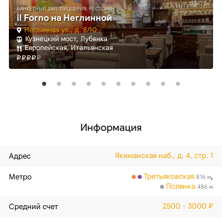
БАНКЕТНЫЙ ЗАЛ, ПИЦЦЕРИЯ, РЕСТОРАН
il Forno на Неглинной
Неглинная ул., д. 8/10
Кузнецкий мост, Лубянка
Европейская, Итальянская
Информация
Якиманская наб., д. 4, стр. 1
Адрес
Третьяковская
,
Метро
816 м
Полянка
486 м
2500 - 3000 ₽
Средний счет