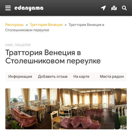
Рестораны
»
Траттория Венеция
»
Траттория Венеция в 
Столешниковом переулке
КАФЕ
,
ПИЦЦЕРИЯ
Траттория Венеция в
Столешниковом переулке
Информация
Добавить отзыв
На карте
Места рядом