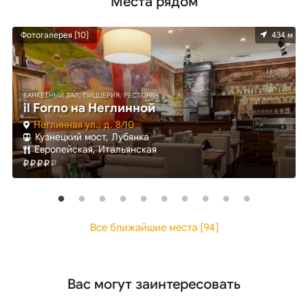
Места рядом
м
Фотогалерея [10]
434 м
БАНКЕТНЫЙ ЗАЛ, ПИЦЦЕРИЯ, РЕСТОРАН
il Forno на Неглинной
Неглинная ул., д. 8/10
Кузнецкий мост, Лубянка
Европейская, Итальянская
Все ближайшие места [94]
Вас могут заинтересовать