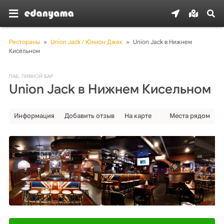
Рестораны
»
Union Jack / Юнион Джек
»
Union Jack в Нижнем 
Кисельном
ПАБ
,
ПИВНОЙ БАР
Union Jack в Нижнем Кисельном
Информация
Добавить отзыв
На карте
Места рядом