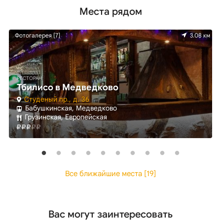
Места рядом
км
Фотогалерея [7]
3.08 км
РЕСТОРАН
Тбилисо в Медведково
Студеный пр., д. 36
Бабушкинская, Медведково
Грузинская, Европейская
Все ближайшие места [19]
Вас могут заинтересовать