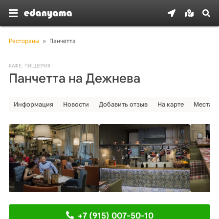
Рестораны
»
Панчетта
КАФЕ
,
ПИЦЦЕРИЯ
Панчетта на Дежнева
Информация
Новости
Добавить отзыв
На карте
Места р
+7 (915) 007-50-10